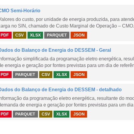
CMO Semi-Horário
Valores do custo, por unidade de energia produzida, para aten
carga no SIN, chamado de Custo Marginal de Operação – CMO.
PDF
CSV
XLSX
PARQUET
JSON
Dados do Balanço de Energia do DESSEM - Geral
Informação simplificada da programação eletro energética, r
de energia e geração por fontes previstas para um dia de referên
PDF
PARQUET
CSV
XLSX
JSON
Dados do Balanço de Energia do DESSEM - detalhado
Informação da programação eletro energética, resultante do m
demanda de energia e geração por fontes previstas para um dia 
PDF
PARQUET
CSV
XLSX
JSON