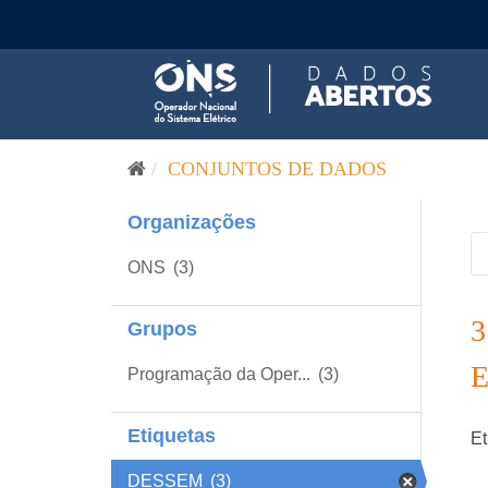
Pular para o conteúdo
CONJUNTOS DE DADOS
Organizações
ONS
(3)
Grupos
Programação da Oper...
(3)
Etiquetas
Et
DESSEM
(3)