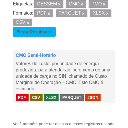
Etiquetas:
DESSEM
CMO
PMO
Formatos:
PDF
PARQUET
XLSX
CSV
Filtrar Resultados
CMO Semi-Horário
Valores do custo, por unidade de energia
produzida, para atender ao incremento de uma
unidade de carga no SIN, chamado de Custo
Marginal de Operação – CMO. Este CMO é
estimado...
PDF
CSV
XLSX
PARQUET
JSON
Você também pode ter acesso a esses registros usando