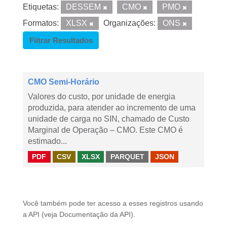
Etiquetas:
DESSEM
CMO
PMO
Formatos:
XLSX
Organizações:
ONS
Filtrar Resultados
CMO Semi-Horário
Valores do custo, por unidade de energia
produzida, para atender ao incremento de uma
unidade de carga no SIN, chamado de Custo
Marginal de Operação – CMO. Este CMO é
estimado...
PDF
CSV
XLSX
PARQUET
JSON
Você também pode ter acesso a esses registros usando
a
API
(veja
Documentação da API
).