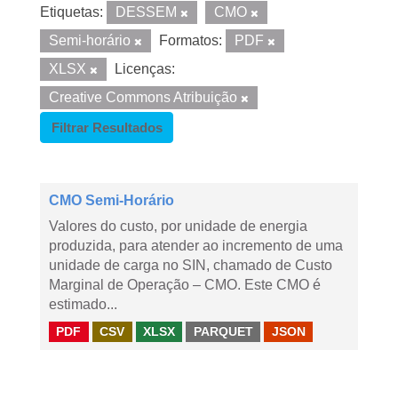
Etiquetas:
DESSEM
CMO
Semi-horário
Formatos:
PDF
XLSX
Licenças:
Creative Commons Atribuição
Filtrar Resultados
CMO Semi-Horário
Valores do custo, por unidade de energia
produzida, para atender ao incremento de uma
unidade de carga no SIN, chamado de Custo
Marginal de Operação – CMO. Este CMO é
estimado...
PDF
CSV
XLSX
PARQUET
JSON