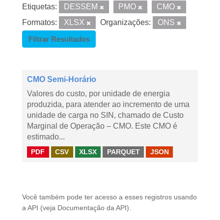
Etiquetas:
DESSEM
PMO
CMO
Formatos:
XLSX
Organizações:
ONS
Filtrar Resultados
CMO Semi-Horário
Valores do custo, por unidade de energia
produzida, para atender ao incremento de uma
unidade de carga no SIN, chamado de Custo
Marginal de Operação – CMO. Este CMO é
estimado...
PDF
CSV
XLSX
PARQUET
JSON
Você também pode ter acesso a esses registros usando
a
API
(veja
Documentação da API
).