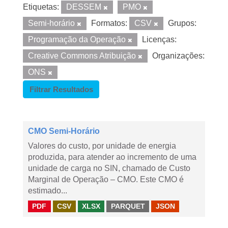
Etiquetas:
DESSEM
PMO
Semi-horário
Formatos:
CSV
Grupos:
Programação da Operação
Licenças:
Creative Commons Atribuição
Organizações:
ONS
Filtrar Resultados
CMO Semi-Horário
Valores do custo, por unidade de energia
produzida, para atender ao incremento de uma
unidade de carga no SIN, chamado de Custo
Marginal de Operação – CMO. Este CMO é
estimado...
PDF
CSV
XLSX
PARQUET
JSON