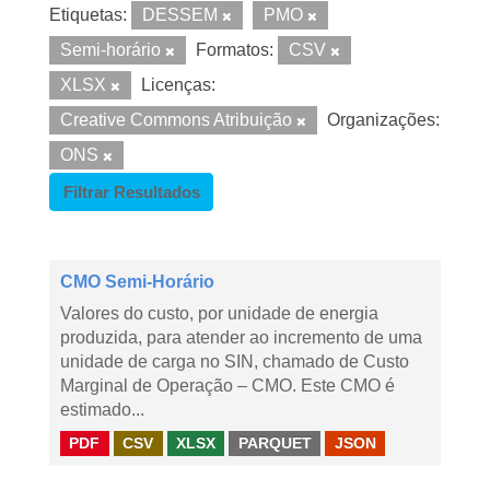
Etiquetas:
DESSEM
PMO
Semi-horário
Formatos:
CSV
XLSX
Licenças:
Creative Commons Atribuição
Organizações:
ONS
Filtrar Resultados
CMO Semi-Horário
Valores do custo, por unidade de energia
produzida, para atender ao incremento de uma
unidade de carga no SIN, chamado de Custo
Marginal de Operação – CMO. Este CMO é
estimado...
PDF
CSV
XLSX
PARQUET
JSON