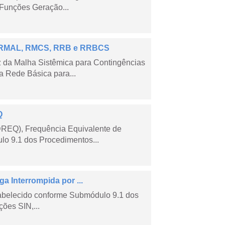
Funções Geração...
 – RMAL, RMCS, RRB e RRBCS
 da Malha Sistêmica para Contingências
 Rede Básica para...
Q
DREQ), Frequência Equivalente de
lo 9.1 dos Procedimentos...
a Interrompida por ...
tabelecido conforme Submódulo 9.1 dos
ões SIN,...