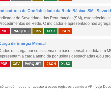
Indicadores de Confiabilidade da Rede Básica: SM - Severi
Indicador de Severidade das Perturbações(SM), estabelecido 
Procedimentos de Rede. O indicador é apresentado nas agregaç
PDF
PARQUET
CSV
XLSX
JSON
Carga de Energia Mensal
Dados de carga por subsistema em base mensal, medida em M
representam a carga atendida por usinas despachadas e/ou pr
PDF
CSV
PARQUET
JSON
XLSX
cê também pode ter acesso a esses registros usando a
API
(veja
Docu