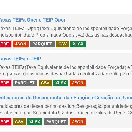
Taxas TEIFa Oper e TEIP Oper
Taxas TEIFa_Oper(Taxa Equivalente de Indisponibilidade Forç
Indisponibilidade Programada Operativa) das usinas despachad
PDF
JSON
PARQUET
CSV
XLSX
Taxas TEIFa e TEIP
Taxas TEIFa(Taxa Equivalente de Indisponibilidade Forçada) e 
Programada) das usinas despachadas centralizadamente pelo ONS
PDF
PARQUET
CSV
XLSX
JSON
Indicadores de Desempenho das Funções Geração por Unid
Indicadores de desempenho das funções geração por unidade 
estabelecido no Submódulo 9.2 dos Procedimentos de Rede. Os 
PDF
CSV
XLSX
PARQUET
JSON