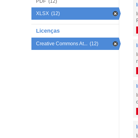
PDF
(12)
XLSX
(12)
Licenças
Creative Commons At...
(12)