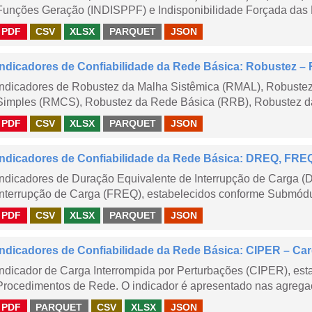
Funções Geração (INDISPPF) e Indisponibilidade Forçada das 
PDF
CSV
XLSX
PARQUET
JSON
Indicadores de Confiabilidade da Rede Básica: Robustez
Indicadores de Robustez da Malha Sistêmica (RMAL), Robustez
Simples (RMCS), Robustez da Rede Básica (RRB), Robustez da
PDF
CSV
XLSX
PARQUET
JSON
Indicadores de Confiabilidade da Rede Básica: DREQ, FRE
Indicadores de Duração Equivalente de Interrupção de Carga (
Interrupção de Carga (FREQ), estabelecidos conforme Submódu
PDF
CSV
XLSX
PARQUET
JSON
Indicadores de Confiabilidade da Rede Básica: CIPER – Carg
Indicador de Carga Interrompida por Perturbações (CIPER), es
Procedimentos de Rede. O indicador é apresentado nas agregaç
PDF
PARQUET
CSV
XLSX
JSON