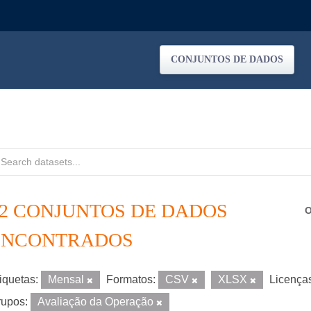
CONJUNTOS DE DADOS
12 CONJUNTOS DE DADOS
O
ENCONTRADOS
iquetas:
Mensal
Formatos:
CSV
XLSX
Licença
upos:
Avaliação da Operação