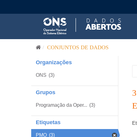
Pular para o conteúdo
CONJUNTOS DE DADOS
Organizações
ONS
(3)
Grupos
Programação da Oper...
(3)
Etiquetas
Et
PMO
(3)