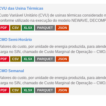
CVU das Usina Térmicas
Custo Variável Unitário (CVU) de usinas térmicas considerado
conforme utilizado na execução do modelo NEWAVE, DECOMP,
PDF
CSV
XLSX
PARQUET
JSON
CMO Semi-Horário
Valores do custo, por unidade de energia produzida, para aten
carga no SIN, chamado de Custo Marginal de Operação – CMO.
PDF
CSV
XLSX
PARQUET
JSON
CMO Semanal
Valores do custo, por unidade de energia produzida, para aten
carga no SIN, chamado de Custo Marginal de Operação – CMO. 
PDF
CSV
XLSX
PARQUET
JSON