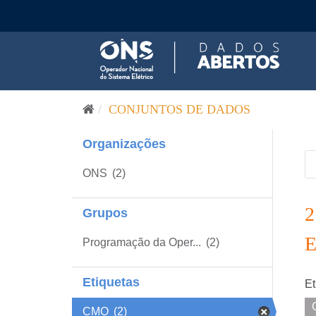
Pular para o conteúdo
CONJUNTOS DE DADOS
Organizações
ONS
(2)
Grupos
Programação da Oper...
(2)
Etiquetas
Et
CMO
(2)