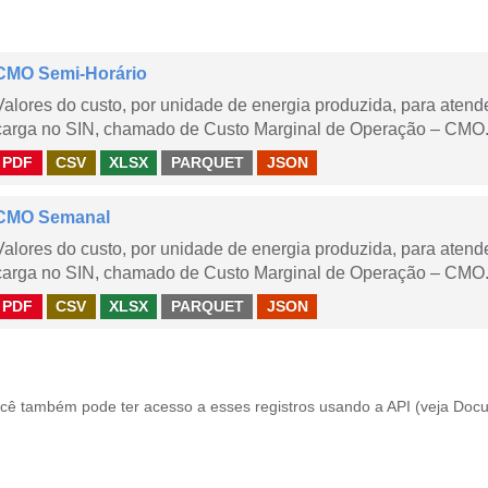
CMO Semi-Horário
Valores do custo, por unidade de energia produzida, para aten
carga no SIN, chamado de Custo Marginal de Operação – CMO.
PDF
CSV
XLSX
PARQUET
JSON
CMO Semanal
Valores do custo, por unidade de energia produzida, para aten
carga no SIN, chamado de Custo Marginal de Operação – CMO. 
PDF
CSV
XLSX
PARQUET
JSON
cê também pode ter acesso a esses registros usando a
API
(veja
Docu