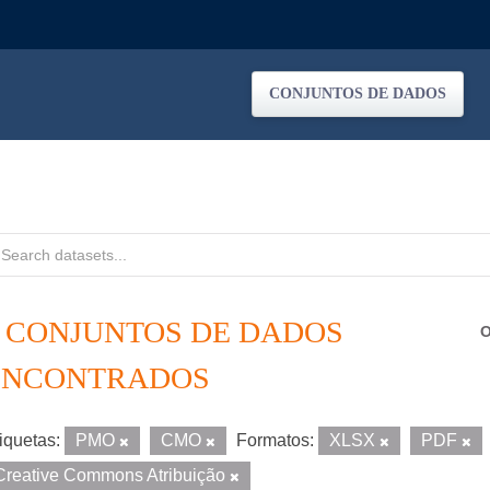
CONJUNTOS DE DADOS
2 CONJUNTOS DE DADOS
O
ENCONTRADOS
iquetas:
PMO
CMO
Formatos:
XLSX
PDF
Creative Commons Atribuição