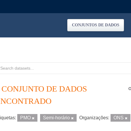
CONJUNTOS DE DADOS
1 CONJUNTO DE DADOS
O
ENCONTRADO
iquetas:
PMO
Semi-horário
Organizações:
ONS