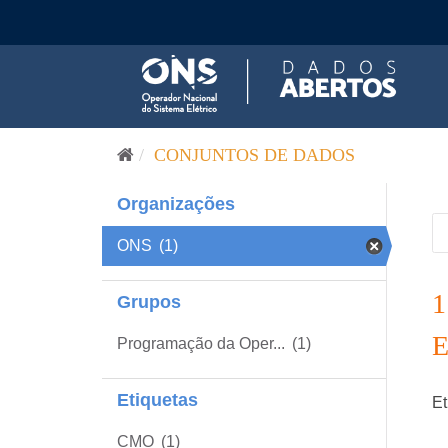
Pular para o conteúdo
CONJUNTOS DE DADOS
Organizações
ONS
(1)
Grupos
Programação da Oper...
(1)
Etiquetas
Et
CMO
(1)