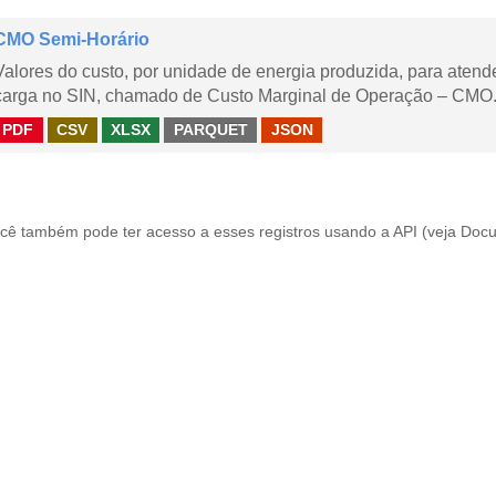
CMO Semi-Horário
Valores do custo, por unidade de energia produzida, para aten
carga no SIN, chamado de Custo Marginal de Operação – CMO.
PDF
CSV
XLSX
PARQUET
JSON
cê também pode ter acesso a esses registros usando a
API
(veja
Docu