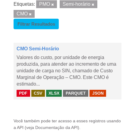
Etiquetas:
PMO
Semi-horário
CMO
Filtrar Resultados
CMO Semi-Horário
Valores do custo, por unidade de energia
produzida, para atender ao incremento de uma
unidade de carga no SIN, chamado de Custo
Marginal de Operação – CMO. Este CMO é
estimado...
PDF
CSV
XLSX
PARQUET
JSON
Você também pode ter acesso a esses registros usando
a
API
(veja
Documentação da API
).