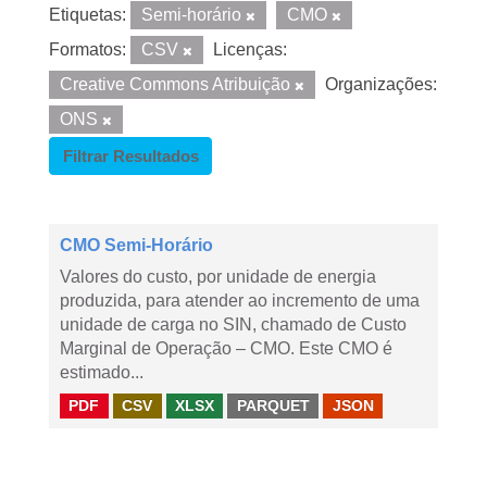
Etiquetas:
Semi-horário
CMO
Formatos:
CSV
Licenças:
Creative Commons Atribuição
Organizações:
ONS
Filtrar Resultados
CMO Semi-Horário
Valores do custo, por unidade de energia
produzida, para atender ao incremento de uma
unidade de carga no SIN, chamado de Custo
Marginal de Operação – CMO. Este CMO é
estimado...
PDF
CSV
XLSX
PARQUET
JSON