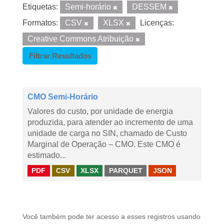
Etiquetas:
Semi-horário
DESSEM
Formatos:
CSV
XLSX
Licenças:
Creative Commons Atribuição
Filtrar Resultados
CMO Semi-Horário
Valores do custo, por unidade de energia
produzida, para atender ao incremento de uma
unidade de carga no SIN, chamado de Custo
Marginal de Operação – CMO. Este CMO é
estimado...
PDF
CSV
XLSX
PARQUET
JSON
Você também pode ter acesso a esses registros usando