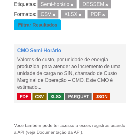
Etiquetas:
Semi-horário
DESSEM
Formatos:
CSV
XLSX
PDF
Filtrar Resultados
CMO Semi-Horário
Valores do custo, por unidade de energia
produzida, para atender ao incremento de uma
unidade de carga no SIN, chamado de Custo
Marginal de Operação – CMO. Este CMO é
estimado...
PDF
CSV
XLSX
PARQUET
JSON
Você também pode ter acesso a esses registros usando
a
API
(veja
Documentação da API
).