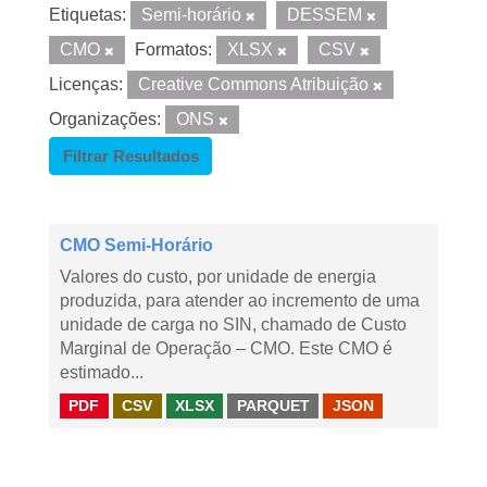
Etiquetas:
Semi-horário
DESSEM
CMO
Formatos:
XLSX
CSV
Licenças:
Creative Commons Atribuição
Organizações:
ONS
Filtrar Resultados
CMO Semi-Horário
Valores do custo, por unidade de energia
produzida, para atender ao incremento de uma
unidade de carga no SIN, chamado de Custo
Marginal de Operação – CMO. Este CMO é
estimado...
PDF
CSV
XLSX
PARQUET
JSON