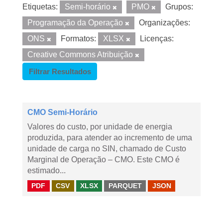
Etiquetas:
Semi-horário
PMO
Grupos:
Programação da Operação
Organizações:
ONS
Formatos:
XLSX
Licenças:
Creative Commons Atribuição
Filtrar Resultados
CMO Semi-Horário
Valores do custo, por unidade de energia
produzida, para atender ao incremento de uma
unidade de carga no SIN, chamado de Custo
Marginal de Operação – CMO. Este CMO é
estimado...
PDF
CSV
XLSX
PARQUET
JSON