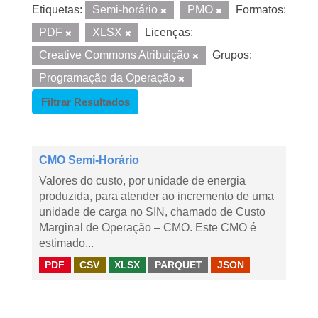
Etiquetas:
Semi-horário
PMO
Formatos:
PDF
XLSX
Licenças:
Creative Commons Atribuição
Grupos:
Programação da Operação
Filtrar Resultados
CMO Semi-Horário
Valores do custo, por unidade de energia
produzida, para atender ao incremento de uma
unidade de carga no SIN, chamado de Custo
Marginal de Operação – CMO. Este CMO é
estimado...
PDF
CSV
XLSX
PARQUET
JSON