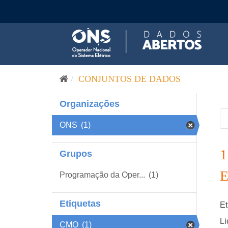
Pular para o conteúdo
CONJUNTOS DE DADOS
Organizações
ONS
(1)
Grupos
Programação da Oper...
(1)
Etiquetas
Et
Li
CMO
(1)