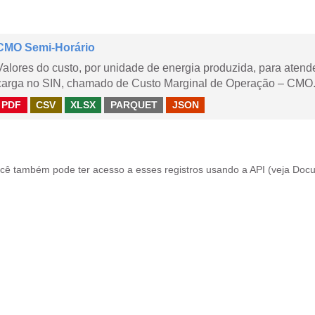
CMO Semi-Horário
Valores do custo, por unidade de energia produzida, para aten
carga no SIN, chamado de Custo Marginal de Operação – CMO.
PDF
CSV
XLSX
PARQUET
JSON
cê também pode ter acesso a esses registros usando a
API
(veja
Docu