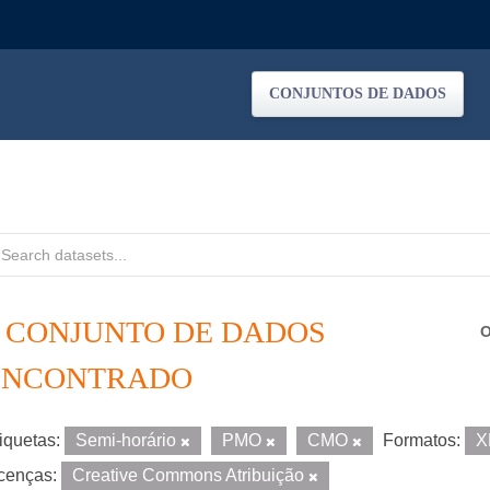
CONJUNTOS DE DADOS
1 CONJUNTO DE DADOS
O
ENCONTRADO
iquetas:
Semi-horário
PMO
CMO
Formatos:
X
cenças:
Creative Commons Atribuição