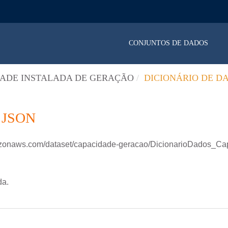
CONJUNTOS DE DADOS
ADE INSTALADA DE GERAÇÃO
DICIONÁRIO DE D
 JSON
azonaws.com/dataset/capacidade-geracao/DicionarioDados_Ca
da.