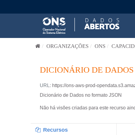
Pular para o conteúdo
ORGANIZAÇÕES
ONS
CAPACID
DICIONÁRIO DE DADOS
URL:
https://ons-aws-prod-opendata.s3.am
Dicionário de Dados no formato JSON
Não há visões criadas para este recurso ain
Recursos