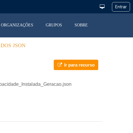
ORGANIZAÇÕES
GRUPOS
SOBRE
ADOS JSON
Ir para recurso
pacidade_Instalada_Geracao.json