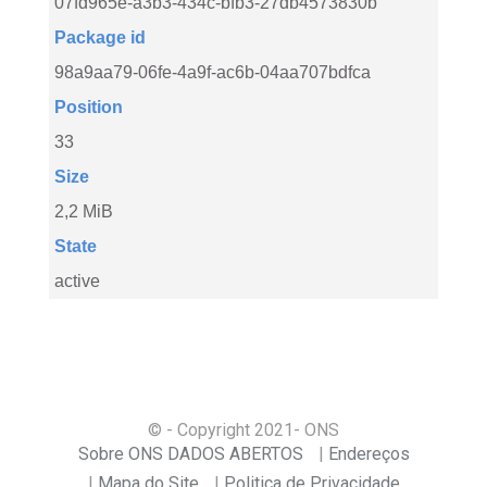
07fd965e-a3b3-434c-bfb3-27db4573830b
Package id
98a9aa79-06fe-4a9f-ac6b-04aa707bdfca
Position
33
Size
2,2 MiB
State
active
© - Copyright
2021
- ONS
Sobre ONS DADOS ABERTOS
Endereços
Mapa do Site
Politica de Privacidade