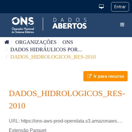
Pular para o conteúdo
Toggl
ORGANIZAÇÕES
ONS
DADOS HIDRÁULICOS POR...
DADOS_HIDROLOGICOS_RES-2010
Ir para recurso
DADOS_HIDROLOGICOS_RES-
2010
URL:
https://ons-aws-prod-opendata.s3.amazonaws.com/dataset/dados_hidrologicos_di/DADOS_HIDROLOGICOS_RES_2010.parquet
Extensão Parquet