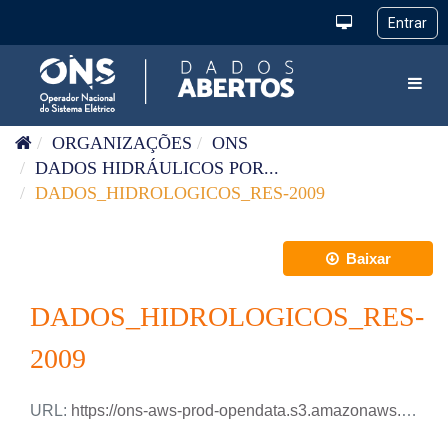
Pular para o conteúdo
Toggl
ORGANIZAÇÕES
ONS
DADOS HIDRÁULICOS POR...
DADOS_HIDROLOGICOS_RES-2009
Baixar
DADOS_HIDROLOGICOS_RES-
2009
URL:
https://ons-aws-prod-opendata.s3.amazonaws.com/dataset/dados_hidrologicos_di/DADOS_HIDROLOGICOS_RES_2009.csv