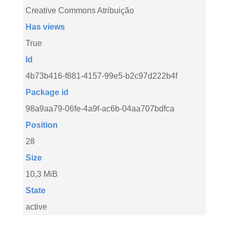
Creative Commons Atribuição
Has views
True
Id
4b73b416-f881-4157-99e5-b2c97d222b4f
Package id
98a9aa79-06fe-4a9f-ac6b-04aa707bdfca
Position
28
Size
10,3 MiB
State
active