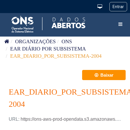
Pular para o conteúdo
Toggl
ORGANIZAÇÕES
ONS
EAR DIÁRIO POR SUBSISTEMA
EAR_DIARIO_POR_SUBSISTEMA-2004
Baixar
EAR_DIARIO_POR_SUBSISTEMA
2004
URL:
https://ons-aws-prod-opendata.s3.amazonaws.com/dataset/ear_subsistema_di/EAR_DIARIO_SUBSISTEMA_2004.xlsx