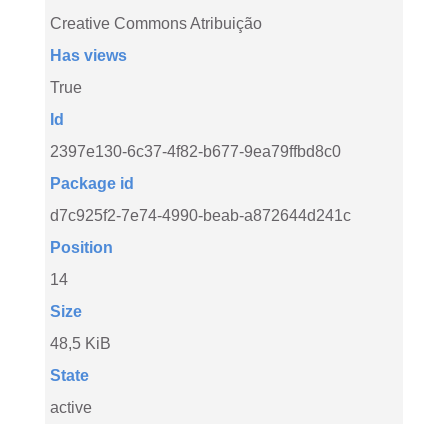
Creative Commons Atribuição
Has views
True
Id
2397e130-6c37-4f82-b677-9ea79ffbd8c0
Package id
d7c925f2-7e74-4990-beab-a872644d241c
Position
14
Size
48,5 KiB
State
active