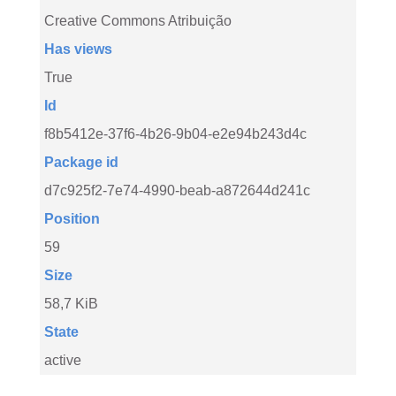
Creative Commons Atribuição
Has views
True
Id
f8b5412e-37f6-4b26-9b04-e2e94b243d4c
Package id
d7c925f2-7e74-4990-beab-a872644d241c
Position
59
Size
58,7 KiB
State
active