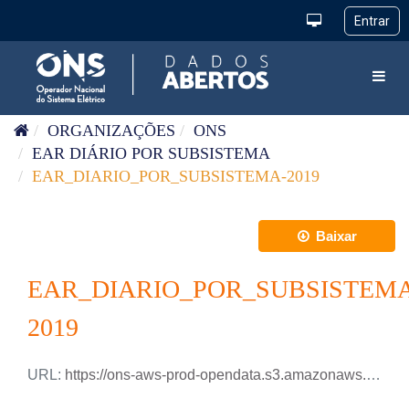
Pular para o conteúdo
Toggl
ORGANIZAÇÕES
ONS
EAR DIÁRIO POR SUBSISTEMA
EAR_DIARIO_POR_SUBSISTEMA-2019
Baixar
EAR_DIARIO_POR_SUBSISTEMA
2019
URL:
https://ons-aws-prod-opendata.s3.amazonaws.com/dataset/ear_subsistema_di/EAR_DIARIO_SUBSISTEMA_2019.xlsx