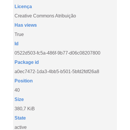
Licença
Creative Commons Atribuição
Has views
True
Id
0522d503-fc5a-486f-9b77-d06c08207800
Package id
a0ec7472-1da3-4bb5-b501-5bfd2fdf26a8
Position
40
Size
380,7 KiB
State
active