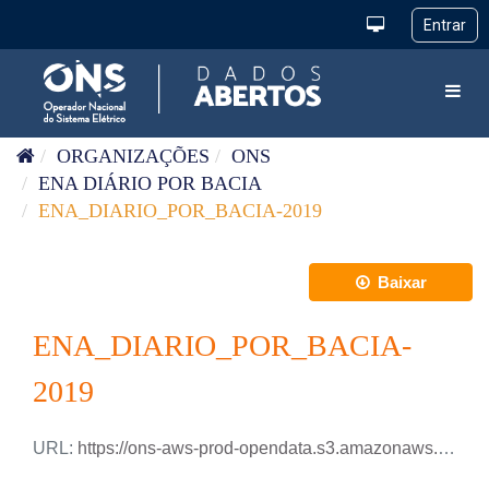
Pular para o conteúdo
Toggl
ORGANIZAÇÕES
ONS
ENA DIÁRIO POR BACIA
ENA_DIARIO_POR_BACIA-2019
Baixar
ENA_DIARIO_POR_BACIA-
2019
URL:
https://ons-aws-prod-opendata.s3.amazonaws.com/dataset/ena_bacia_di/ENA_DIARIO_BACIAS_2019.xlsx