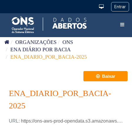
Pular para o conteúdo
Toggl
ORGANIZAÇÕES
ONS
ENA DIÁRIO POR BACIA
ENA_DIARIO_POR_BACIA-2025
Baixar
ENA_DIARIO_POR_BACIA-
2025
URL:
https://ons-aws-prod-opendata.s3.amazonaws.com/dataset/ena_bacia_di/ENA_DIARIO_BACIAS_2025.csv