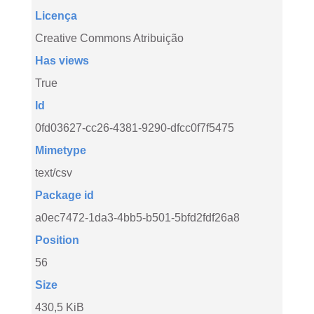
Licença
Creative Commons Atribuição
Has views
True
Id
0fd03627-cc26-4381-9290-dfcc0f7f5475
Mimetype
text/csv
Package id
a0ec7472-1da3-4bb5-b501-5bfd2fdf26a8
Position
56
Size
430,5 KiB