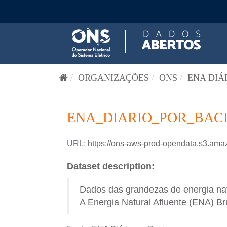
Pular para o conteúdo
ORGANIZAÇÕES
ONS
ENA DIÁ
ENA_DIARIO_POR_BACI
URL:
https://ons-aws-prod-opendata.s3.
Dataset description:
Dados das grandezas de energia natu
A Energia Natural Afluente (ENA) Bru