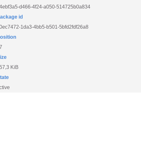
4ebf3a5-d466-4f24-a050-514725b0a834
ackage id
0ec7472-1da3-4bb5-b501-5bfd2fdf26a8
osition
7
ize
57,3 KiB
tate
ctive