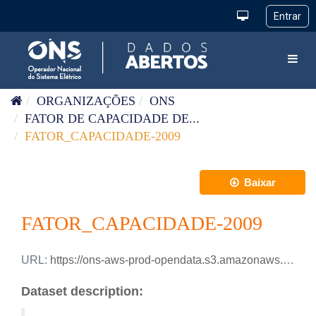
Pular para o conteúdo
Toggl
ORGANIZAÇÕES
ONS
FATOR DE CAPACIDADE DE...
FATOR_CAPACIDADE-2009
Baixar
FATOR_CAPACIDADE-2009
URL:
https://ons-aws-prod-opendata.s3.amazonaws.com/dataset/fator_capacidade_2_di/FATOR_CAPACIDADE_2009.csv
Dataset description: