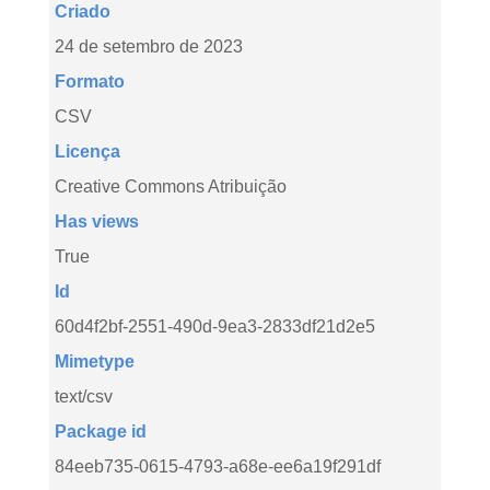
Criado
24 de setembro de 2023
Formato
CSV
Licença
Creative Commons Atribuição
Has views
True
Id
60d4f2bf-2551-490d-9ea3-2833df21d2e5
Mimetype
text/csv
Package id
84eeb735-0615-4793-a68e-ee6a19f291df