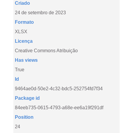
Criado
24 de setembro de 2023
Formato
XLSX
Licença
Creative Commons Atribuição
Has views
True
Id
9464ae0d-50e2-4c32-bdc5-252754fd7f34
Package id
84eeb735-0615-4793-a68e-ee6a19f291df
Position
24