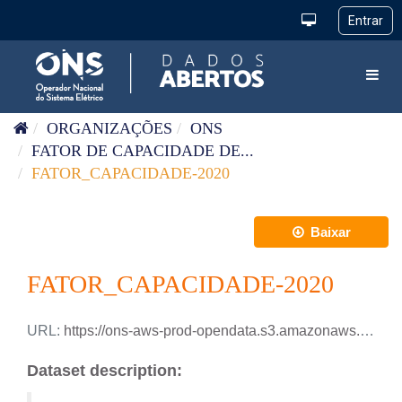
Pular para o conteúdo
Toggl
ORGANIZAÇÕES
ONS
FATOR DE CAPACIDADE DE...
FATOR_CAPACIDADE-2020
Baixar
FATOR_CAPACIDADE-2020
URL:
https://ons-aws-prod-opendata.s3.amazonaws.com/dataset/fator_capacidade_2_di/FATOR_CAPACIDADE_2020.xlsx
Dataset description: