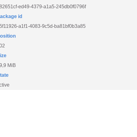
82651cf-ed49-4379-a1a5-245db0f0796f
ackage id
5f11926-a1f1-4083-9c5d-ba81bf0b3a85
osition
02
ize
9,9 MiB
tate
ctive