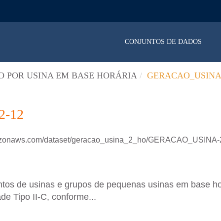
CONJUNTOS DE DADOS
 POR USINA EM BASE HORÁRIA
GERACAO_USINA_
2-12
amazonaws.com/dataset/geracao_usina_2_ho/GERACAO_USINA-
untos de usinas e grupos de pequenas usinas em base h
de Tipo II-C, conforme...