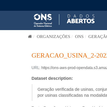
Pular para o conteúdo
ORGANIZAÇÕES
ONS
GERAÇÃO
GERACAO_USINA_2-202
URL:
https://ons-aws-prod-opendata.s3.
Dataset description:
Geração verificada de usinas, conj
por usinas classificadas na modalida