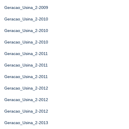
Geracao_Usina_2-2009
Geracao_Usina_2-2010
Geracao_Usina_2-2010
Geracao_Usina_2-2010
Geracao_Usina_2-2011
Geracao_Usina_2-2011
Geracao_Usina_2-2011
Geracao_Usina_2-2012
Geracao_Usina_2-2012
Geracao_Usina_2-2012
Geracao_Usina_2-2013