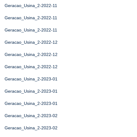
Geracao_Usina_2-2022-11
Geracao_Usina_2-2022-11
Geracao_Usina_2-2022-11
Geracao_Usina_2-2022-12
Geracao_Usina_2-2022-12
Geracao_Usina_2-2022-12
Geracao_Usina_2-2023-01
Geracao_Usina_2-2023-01
Geracao_Usina_2-2023-01
Geracao_Usina_2-2023-02
Geracao_Usina_2-2023-02