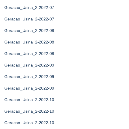
Geracao_Usina_2-2022-07
Geracao_Usina_2-2022-07
Geracao_Usina_2-2022-08
Geracao_Usina_2-2022-08
Geracao_Usina_2-2022-08
Geracao_Usina_2-2022-09
Geracao_Usina_2-2022-09
Geracao_Usina_2-2022-09
Geracao_Usina_2-2022-10
Geracao_Usina_2-2022-10
Geracao_Usina_2-2022-10