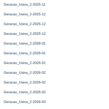
Geracao_Usina_2-2025-11
Geracao_Usina_2-2025-12
Geracao_Usina_2-2025-12
Geracao_Usina_2-2025-12
Geracao_Usina_2-2026-01
Geracao_Usina_2-2026-01
Geracao_Usina_2-2026-01
Geracao_Usina_2-2026-02
Geracao_Usina_2-2026-02
Geracao_Usina_2-2026-02
Geracao_Usina_2-2026-03