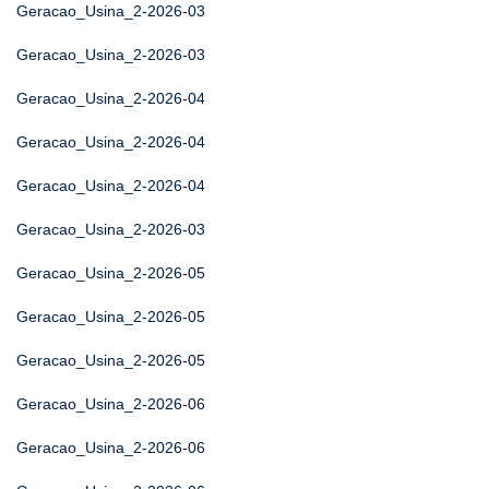
Geracao_Usina_2-2026-03
Geracao_Usina_2-2026-03
Geracao_Usina_2-2026-04
Geracao_Usina_2-2026-04
Geracao_Usina_2-2026-04
Geracao_Usina_2-2026-03
Geracao_Usina_2-2026-05
Geracao_Usina_2-2026-05
Geracao_Usina_2-2026-05
Geracao_Usina_2-2026-06
Geracao_Usina_2-2026-06