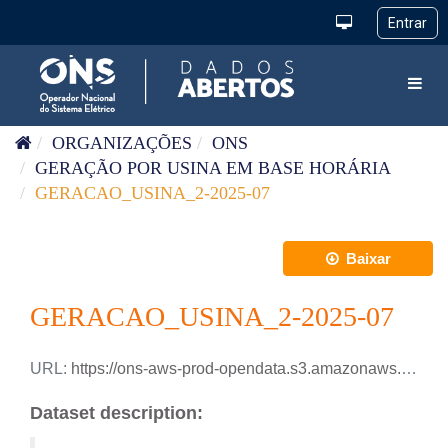
Pular para o conteúdo
Toggl
ORGANIZAÇÕES
ONS
GERAÇÃO POR USINA EM BASE HORÁRIA
GERACAO_USINA_2-2025-07
Baixar
GERACAO_USINA_2-2025-07
URL:
https://ons-aws-prod-opendata.s3.amazonaws.com/dataset/geracao_usina_2_ho/GERACAO_USINA-2_2025_07.xlsx
Dataset description: