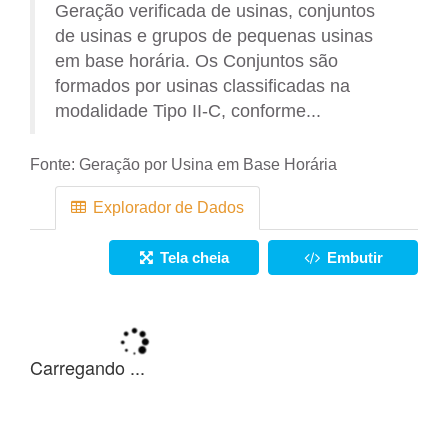
Geração verificada de usinas, conjuntos
de usinas e grupos de pequenas usinas
em base horária. Os Conjuntos são
formados por usinas classificadas na
modalidade Tipo II-C, conforme...
Fonte:
Geração por Usina em Base Horária
Explorador de Dados
Tela cheia
Embutir