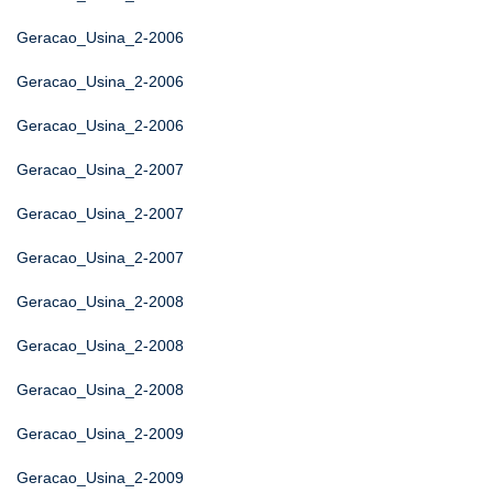
Geracao_Usina_2-2006
Geracao_Usina_2-2006
Geracao_Usina_2-2006
Geracao_Usina_2-2007
Geracao_Usina_2-2007
Geracao_Usina_2-2007
Geracao_Usina_2-2008
Geracao_Usina_2-2008
Geracao_Usina_2-2008
Geracao_Usina_2-2009
Geracao_Usina_2-2009