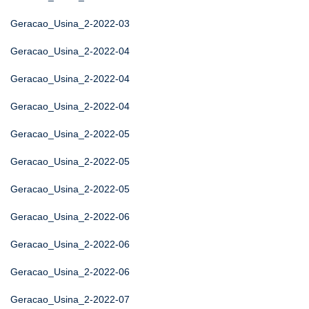
Geracao_Usina_2-2022-03
Geracao_Usina_2-2022-04
Geracao_Usina_2-2022-04
Geracao_Usina_2-2022-04
Geracao_Usina_2-2022-05
Geracao_Usina_2-2022-05
Geracao_Usina_2-2022-05
Geracao_Usina_2-2022-06
Geracao_Usina_2-2022-06
Geracao_Usina_2-2022-06
Geracao_Usina_2-2022-07