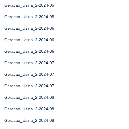
Geracao_Usina_2-2024-05
Geracao_Usina_2-2024-05
Geracao_Usina_2-2024-06
Geracao_Usina_2-2024-06
Geracao_Usina_2-2024-06
Geracao_Usina_2-2024-07
Geracao_Usina_2-2024-07
Geracao_Usina_2-2024-07
Geracao_Usina_2-2024-08
Geracao_Usina_2-2024-08
Geracao_Usina_2-2024-08