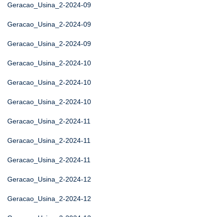
Geracao_Usina_2-2024-09
Geracao_Usina_2-2024-09
Geracao_Usina_2-2024-09
Geracao_Usina_2-2024-10
Geracao_Usina_2-2024-10
Geracao_Usina_2-2024-10
Geracao_Usina_2-2024-11
Geracao_Usina_2-2024-11
Geracao_Usina_2-2024-11
Geracao_Usina_2-2024-12
Geracao_Usina_2-2024-12