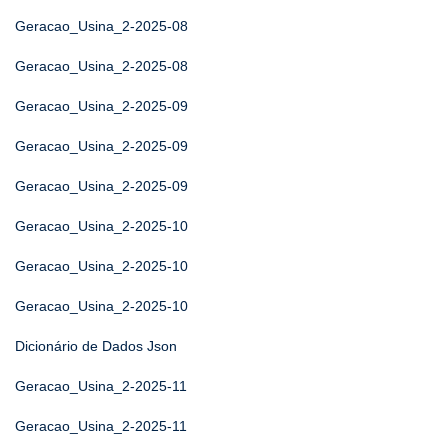
Geracao_Usina_2-2025-08
Geracao_Usina_2-2025-08
Geracao_Usina_2-2025-09
Geracao_Usina_2-2025-09
Geracao_Usina_2-2025-09
Geracao_Usina_2-2025-10
Geracao_Usina_2-2025-10
Geracao_Usina_2-2025-10
Dicionário de Dados Json
Geracao_Usina_2-2025-11
Geracao_Usina_2-2025-11