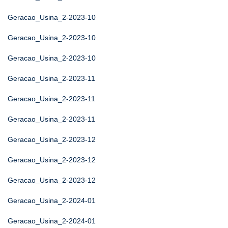
Geracao_Usina_2-2023-10
Geracao_Usina_2-2023-10
Geracao_Usina_2-2023-10
Geracao_Usina_2-2023-11
Geracao_Usina_2-2023-11
Geracao_Usina_2-2023-11
Geracao_Usina_2-2023-12
Geracao_Usina_2-2023-12
Geracao_Usina_2-2023-12
Geracao_Usina_2-2024-01
Geracao_Usina_2-2024-01