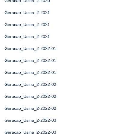
Geracao_Usina_2-2020
Geracao_Usina_2-2021
Geracao_Usina_2-2021
Geracao_Usina_2-2021
Geracao_Usina_2-2022-01
Geracao_Usina_2-2022-01
Geracao_Usina_2-2022-01
Geracao_Usina_2-2022-02
Geracao_Usina_2-2022-02
Geracao_Usina_2-2022-02
Geracao_Usina_2-2022-03
Geracao_Usina_2-2022-03