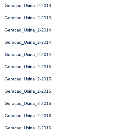
Geracao_Usina_2-2013
Geracao_Usina_2-2013
Geracao_Usina_2-2014
Geracao_Usina_2-2014
Geracao_Usina_2-2014
Geracao_Usina_2-2015
Geracao_Usina_2-2015
Geracao_Usina_2-2015
Geracao_Usina_2-2016
Geracao_Usina_2-2016
Geracao_Usina_2-2016