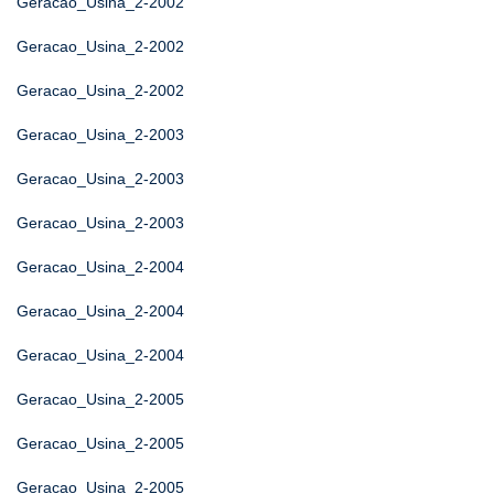
Geracao_Usina_2-2002
Geracao_Usina_2-2002
Geracao_Usina_2-2002
Geracao_Usina_2-2003
Geracao_Usina_2-2003
Geracao_Usina_2-2003
Geracao_Usina_2-2004
Geracao_Usina_2-2004
Geracao_Usina_2-2004
Geracao_Usina_2-2005
Geracao_Usina_2-2005
Geracao_Usina_2-2005