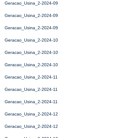
Geracao_Usina_2-2024-09
Geracao_Usina_2-2024-09
Geracao_Usina_2-2024-09
Geracao_Usina_2-2024-10
Geracao_Usina_2-2024-10
Geracao_Usina_2-2024-10
Geracao_Usina_2-2024-11
Geracao_Usina_2-2024-11
Geracao_Usina_2-2024-11
Geracao_Usina_2-2024-12
Geracao_Usina_2-2024-12