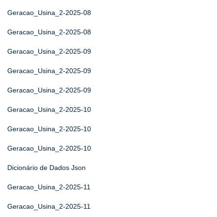
Geracao_Usina_2-2025-08
Geracao_Usina_2-2025-08
Geracao_Usina_2-2025-09
Geracao_Usina_2-2025-09
Geracao_Usina_2-2025-09
Geracao_Usina_2-2025-10
Geracao_Usina_2-2025-10
Geracao_Usina_2-2025-10
Dicionário de Dados Json
Geracao_Usina_2-2025-11
Geracao_Usina_2-2025-11