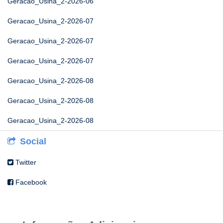
Geracao_Usina_2-2026-06
Geracao_Usina_2-2026-07
Geracao_Usina_2-2026-07
Geracao_Usina_2-2026-07
Geracao_Usina_2-2026-08
Geracao_Usina_2-2026-08
Geracao_Usina_2-2026-08
Social
Twitter
Facebook