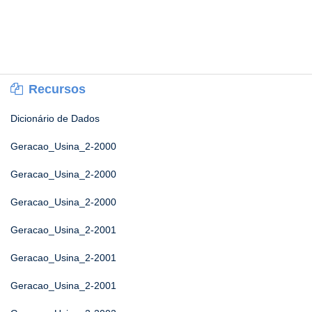
Recursos
Dicionário de Dados
Geracao_Usina_2-2000
Geracao_Usina_2-2000
Geracao_Usina_2-2000
Geracao_Usina_2-2001
Geracao_Usina_2-2001
Geracao_Usina_2-2001