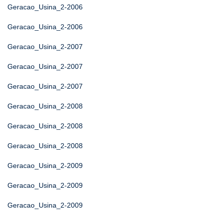
Geracao_Usina_2-2006
Geracao_Usina_2-2006
Geracao_Usina_2-2007
Geracao_Usina_2-2007
Geracao_Usina_2-2007
Geracao_Usina_2-2008
Geracao_Usina_2-2008
Geracao_Usina_2-2008
Geracao_Usina_2-2009
Geracao_Usina_2-2009
Geracao_Usina_2-2009