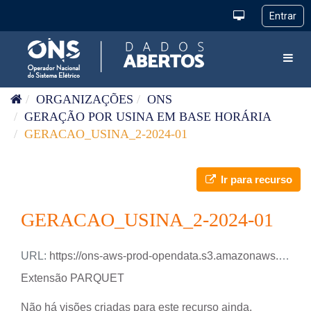
Pular para o conteúdo
Toggl
ORGANIZAÇÕES
ONS
GERAÇÃO POR USINA EM BASE HORÁRIA
GERACAO_USINA_2-2024-01
Ir para recurso
GERACAO_USINA_2-2024-01
URL:
https://ons-aws-prod-opendata.s3.amazonaws.com/dataset/geracao_usina_2_ho/GERACAO_USINA-2_2024_01.parquet
Extensão PARQUET
Não há visões criadas para este recurso ainda.