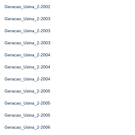
Geracao_Usina_2-2002
Geracao_Usina_2-2003
Geracao_Usina_2-2003
Geracao_Usina_2-2003
Geracao_Usina_2-2004
Geracao_Usina_2-2004
Geracao_Usina_2-2004
Geracao_Usina_2-2005
Geracao_Usina_2-2005
Geracao_Usina_2-2005
Geracao_Usina_2-2006