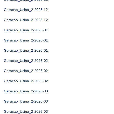
Geracao_Usina_2-2025-12
Geracao_Usina_2-2025-12
Geracao_Usina_2-2026-01
Geracao_Usina_2-2026-01
Geracao_Usina_2-2026-01
Geracao_Usina_2-2026-02
Geracao_Usina_2-2026-02
Geracao_Usina_2-2026-02
Geracao_Usina_2-2026-03
Geracao_Usina_2-2026-03
Geracao_Usina_2-2026-03