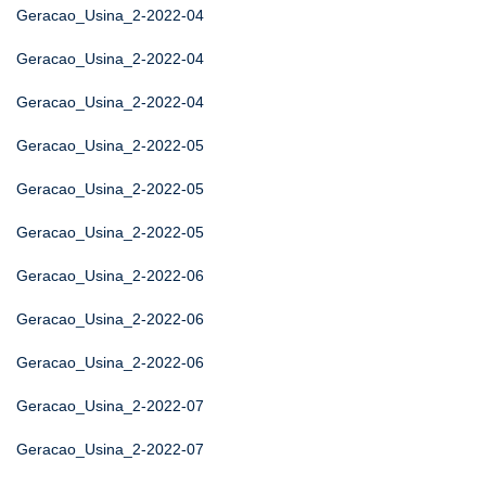
Geracao_Usina_2-2022-04
Geracao_Usina_2-2022-04
Geracao_Usina_2-2022-04
Geracao_Usina_2-2022-05
Geracao_Usina_2-2022-05
Geracao_Usina_2-2022-05
Geracao_Usina_2-2022-06
Geracao_Usina_2-2022-06
Geracao_Usina_2-2022-06
Geracao_Usina_2-2022-07
Geracao_Usina_2-2022-07