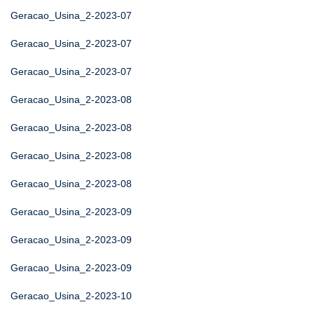
Geracao_Usina_2-2023-07
Geracao_Usina_2-2023-07
Geracao_Usina_2-2023-07
Geracao_Usina_2-2023-08
Geracao_Usina_2-2023-08
Geracao_Usina_2-2023-08
Geracao_Usina_2-2023-08
Geracao_Usina_2-2023-09
Geracao_Usina_2-2023-09
Geracao_Usina_2-2023-09
Geracao_Usina_2-2023-10