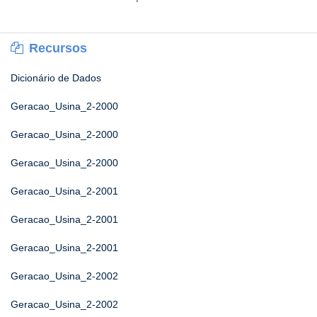
Recursos
Dicionário de Dados
Geracao_Usina_2-2000
Geracao_Usina_2-2000
Geracao_Usina_2-2000
Geracao_Usina_2-2001
Geracao_Usina_2-2001
Geracao_Usina_2-2001
Geracao_Usina_2-2002
Geracao_Usina_2-2002