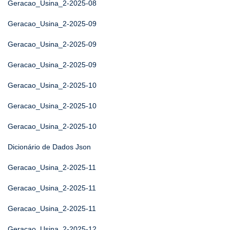
Geracao_Usina_2-2025-08
Geracao_Usina_2-2025-09
Geracao_Usina_2-2025-09
Geracao_Usina_2-2025-09
Geracao_Usina_2-2025-10
Geracao_Usina_2-2025-10
Geracao_Usina_2-2025-10
Dicionário de Dados Json
Geracao_Usina_2-2025-11
Geracao_Usina_2-2025-11
Geracao_Usina_2-2025-11
Geracao_Usina_2-2025-12