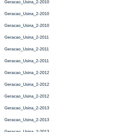
Geracao_Usina_2-2010
Geracao_Usina_2-2010
Geracao_Usina_2-2010
Geracao_Usina_2-2011
Geracao_Usina_2-2011
Geracao_Usina_2-2011
Geracao_Usina_2-2012
Geracao_Usina_2-2012
Geracao_Usina_2-2012
Geracao_Usina_2-2013
Geracao_Usina_2-2013
Geracao_Usina_2-2013