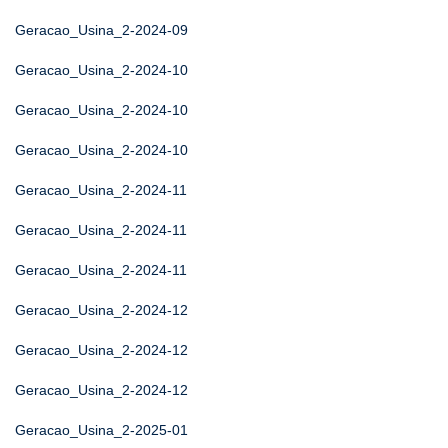
Geracao_Usina_2-2024-09
Geracao_Usina_2-2024-10
Geracao_Usina_2-2024-10
Geracao_Usina_2-2024-10
Geracao_Usina_2-2024-11
Geracao_Usina_2-2024-11
Geracao_Usina_2-2024-11
Geracao_Usina_2-2024-12
Geracao_Usina_2-2024-12
Geracao_Usina_2-2024-12
Geracao_Usina_2-2025-01