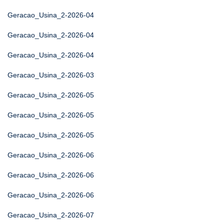
Geracao_Usina_2-2026-04
Geracao_Usina_2-2026-04
Geracao_Usina_2-2026-04
Geracao_Usina_2-2026-03
Geracao_Usina_2-2026-05
Geracao_Usina_2-2026-05
Geracao_Usina_2-2026-05
Geracao_Usina_2-2026-06
Geracao_Usina_2-2026-06
Geracao_Usina_2-2026-06
Geracao_Usina_2-2026-07