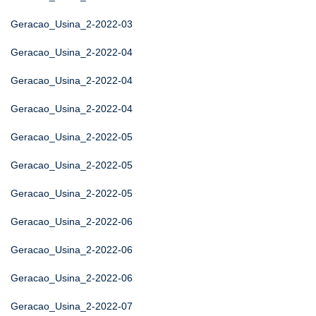
Geracao_Usina_2-2022-03
Geracao_Usina_2-2022-04
Geracao_Usina_2-2022-04
Geracao_Usina_2-2022-04
Geracao_Usina_2-2022-05
Geracao_Usina_2-2022-05
Geracao_Usina_2-2022-05
Geracao_Usina_2-2022-06
Geracao_Usina_2-2022-06
Geracao_Usina_2-2022-06
Geracao_Usina_2-2022-07