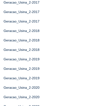
Geracao_Usina_2-2017
Geracao_Usina_2-2017
Geracao_Usina_2-2017
Geracao_Usina_2-2018
Geracao_Usina_2-2018
Geracao_Usina_2-2018
Geracao_Usina_2-2019
Geracao_Usina_2-2019
Geracao_Usina_2-2019
Geracao_Usina_2-2020
Geracao_Usina_2-2020