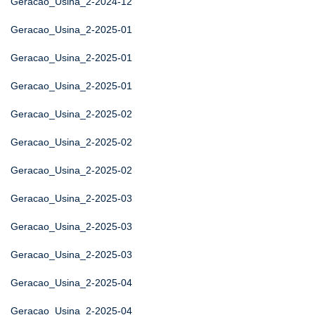
Geracao_Usina_2-2024-12
Geracao_Usina_2-2025-01
Geracao_Usina_2-2025-01
Geracao_Usina_2-2025-01
Geracao_Usina_2-2025-02
Geracao_Usina_2-2025-02
Geracao_Usina_2-2025-02
Geracao_Usina_2-2025-03
Geracao_Usina_2-2025-03
Geracao_Usina_2-2025-03
Geracao_Usina_2-2025-04
Geracao_Usina_2-2025-04