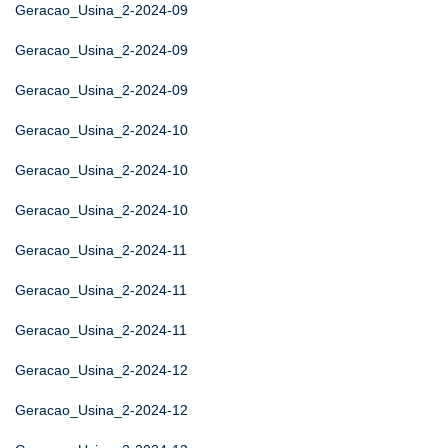
Geracao_Usina_2-2024-09
Geracao_Usina_2-2024-09
Geracao_Usina_2-2024-09
Geracao_Usina_2-2024-10
Geracao_Usina_2-2024-10
Geracao_Usina_2-2024-10
Geracao_Usina_2-2024-11
Geracao_Usina_2-2024-11
Geracao_Usina_2-2024-11
Geracao_Usina_2-2024-12
Geracao_Usina_2-2024-12