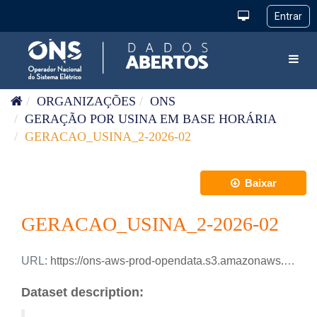
Pular para o conteúdo
Toggl
ORGANIZAÇÕES
ONS
GERAÇÃO POR USINA EM BASE HORÁRIA
GERACAO_USINA_2-2026-02
Baixar
GERACAO_USINA_2-2026-02
URL:
https://ons-aws-prod-opendata.s3.amazonaws.com/dataset/geracao_usina_2_ho/GERACAO_USINA-2_2026_02.xlsx
Dataset description: