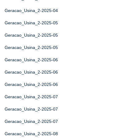
Geracao_Usina_2-2025-04
Geracao_Usina_2-2025-05
Geracao_Usina_2-2025-05
Geracao_Usina_2-2025-05
Geracao_Usina_2-2025-06
Geracao_Usina_2-2025-06
Geracao_Usina_2-2025-06
Geracao_Usina_2-2025-07
Geracao_Usina_2-2025-07
Geracao_Usina_2-2025-07
Geracao_Usina_2-2025-08