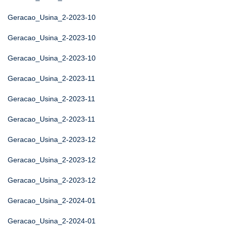
Geracao_Usina_2-2023-10
Geracao_Usina_2-2023-10
Geracao_Usina_2-2023-10
Geracao_Usina_2-2023-11
Geracao_Usina_2-2023-11
Geracao_Usina_2-2023-11
Geracao_Usina_2-2023-12
Geracao_Usina_2-2023-12
Geracao_Usina_2-2023-12
Geracao_Usina_2-2024-01
Geracao_Usina_2-2024-01