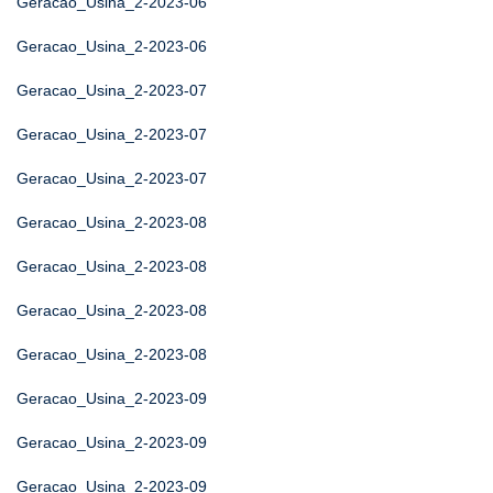
Geracao_Usina_2-2023-06
Geracao_Usina_2-2023-06
Geracao_Usina_2-2023-07
Geracao_Usina_2-2023-07
Geracao_Usina_2-2023-07
Geracao_Usina_2-2023-08
Geracao_Usina_2-2023-08
Geracao_Usina_2-2023-08
Geracao_Usina_2-2023-08
Geracao_Usina_2-2023-09
Geracao_Usina_2-2023-09
Geracao_Usina_2-2023-09