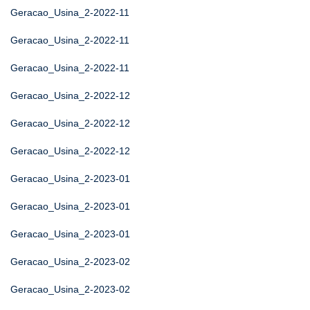
Geracao_Usina_2-2022-11
Geracao_Usina_2-2022-11
Geracao_Usina_2-2022-11
Geracao_Usina_2-2022-12
Geracao_Usina_2-2022-12
Geracao_Usina_2-2022-12
Geracao_Usina_2-2023-01
Geracao_Usina_2-2023-01
Geracao_Usina_2-2023-01
Geracao_Usina_2-2023-02
Geracao_Usina_2-2023-02