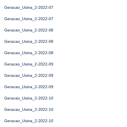
Geracao_Usina_2-2022-07
Geracao_Usina_2-2022-07
Geracao_Usina_2-2022-08
Geracao_Usina_2-2022-08
Geracao_Usina_2-2022-08
Geracao_Usina_2-2022-09
Geracao_Usina_2-2022-09
Geracao_Usina_2-2022-09
Geracao_Usina_2-2022-10
Geracao_Usina_2-2022-10
Geracao_Usina_2-2022-10