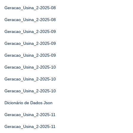
Geracao_Usina_2-2025-08
Geracao_Usina_2-2025-08
Geracao_Usina_2-2025-09
Geracao_Usina_2-2025-09
Geracao_Usina_2-2025-09
Geracao_Usina_2-2025-10
Geracao_Usina_2-2025-10
Geracao_Usina_2-2025-10
Dicionário de Dados Json
Geracao_Usina_2-2025-11
Geracao_Usina_2-2025-11