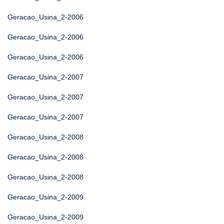
Geracao_Usina_2-2006
Geracao_Usina_2-2006
Geracao_Usina_2-2006
Geracao_Usina_2-2007
Geracao_Usina_2-2007
Geracao_Usina_2-2007
Geracao_Usina_2-2008
Geracao_Usina_2-2008
Geracao_Usina_2-2008
Geracao_Usina_2-2009
Geracao_Usina_2-2009