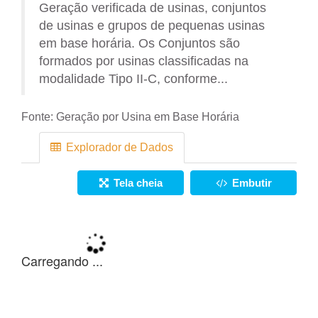
Geração verificada de usinas, conjuntos
de usinas e grupos de pequenas usinas
em base horária. Os Conjuntos são
formados por usinas classificadas na
modalidade Tipo II-C, conforme...
Fonte:
Geração por Usina em Base Horária
Explorador de Dados
Tela cheia
Embutir