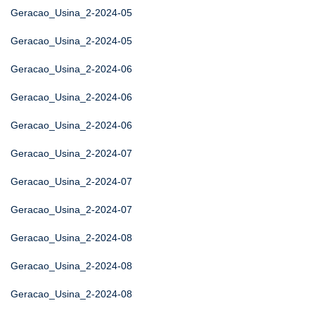
Geracao_Usina_2-2024-05
Geracao_Usina_2-2024-05
Geracao_Usina_2-2024-06
Geracao_Usina_2-2024-06
Geracao_Usina_2-2024-06
Geracao_Usina_2-2024-07
Geracao_Usina_2-2024-07
Geracao_Usina_2-2024-07
Geracao_Usina_2-2024-08
Geracao_Usina_2-2024-08
Geracao_Usina_2-2024-08