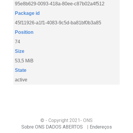
95e8b629-0093-418a-80ee-c87b02a4f512
Package id
45f11926-a1f1-4083-9c5d-ba81bf0b3a85
Position
74
Size
53,5 MiB
State
active
© - Copyright
2021
- ONS
Sobre ONS DADOS ABERTOS
Endereços