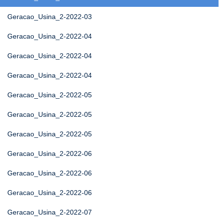
Geracao_Usina_2-2022-03
Geracao_Usina_2-2022-04
Geracao_Usina_2-2022-04
Geracao_Usina_2-2022-04
Geracao_Usina_2-2022-05
Geracao_Usina_2-2022-05
Geracao_Usina_2-2022-05
Geracao_Usina_2-2022-06
Geracao_Usina_2-2022-06
Geracao_Usina_2-2022-06
Geracao_Usina_2-2022-07