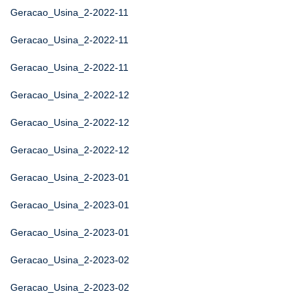
Geracao_Usina_2-2022-11
Geracao_Usina_2-2022-11
Geracao_Usina_2-2022-11
Geracao_Usina_2-2022-12
Geracao_Usina_2-2022-12
Geracao_Usina_2-2022-12
Geracao_Usina_2-2023-01
Geracao_Usina_2-2023-01
Geracao_Usina_2-2023-01
Geracao_Usina_2-2023-02
Geracao_Usina_2-2023-02