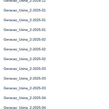
Geracao_Usina_2-2024-12
Geracao_Usina_2-2025-01
Geracao_Usina_2-2025-01
Geracao_Usina_2-2025-01
Geracao_Usina_2-2025-02
Geracao_Usina_2-2025-02
Geracao_Usina_2-2025-02
Geracao_Usina_2-2025-03
Geracao_Usina_2-2025-03
Geracao_Usina_2-2025-03
Geracao_Usina_2-2025-04
Geracao_Usina_2-2025-04