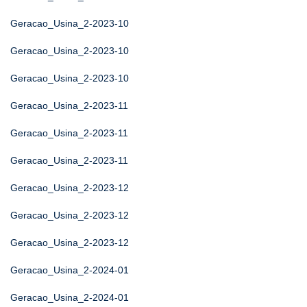
Geracao_Usina_2-2023-10
Geracao_Usina_2-2023-10
Geracao_Usina_2-2023-10
Geracao_Usina_2-2023-11
Geracao_Usina_2-2023-11
Geracao_Usina_2-2023-11
Geracao_Usina_2-2023-12
Geracao_Usina_2-2023-12
Geracao_Usina_2-2023-12
Geracao_Usina_2-2024-01
Geracao_Usina_2-2024-01