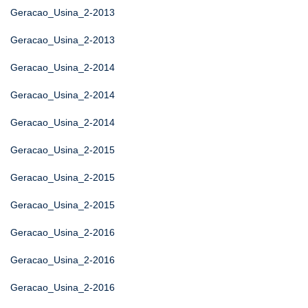
Geracao_Usina_2-2013
Geracao_Usina_2-2013
Geracao_Usina_2-2014
Geracao_Usina_2-2014
Geracao_Usina_2-2014
Geracao_Usina_2-2015
Geracao_Usina_2-2015
Geracao_Usina_2-2015
Geracao_Usina_2-2016
Geracao_Usina_2-2016
Geracao_Usina_2-2016