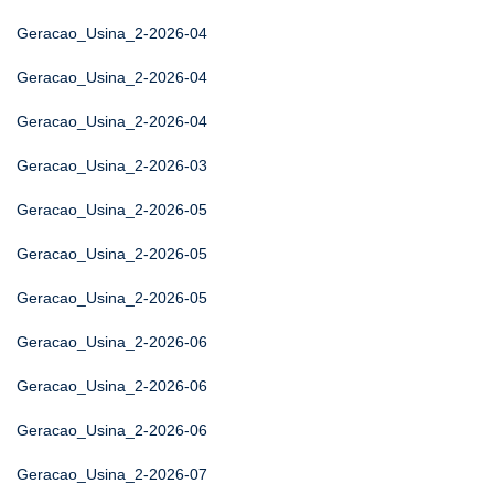
Geracao_Usina_2-2026-04
Geracao_Usina_2-2026-04
Geracao_Usina_2-2026-04
Geracao_Usina_2-2026-03
Geracao_Usina_2-2026-05
Geracao_Usina_2-2026-05
Geracao_Usina_2-2026-05
Geracao_Usina_2-2026-06
Geracao_Usina_2-2026-06
Geracao_Usina_2-2026-06
Geracao_Usina_2-2026-07