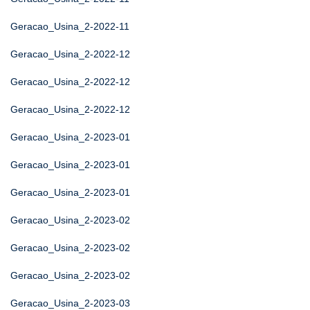
Geracao_Usina_2-2022-11
Geracao_Usina_2-2022-12
Geracao_Usina_2-2022-12
Geracao_Usina_2-2022-12
Geracao_Usina_2-2023-01
Geracao_Usina_2-2023-01
Geracao_Usina_2-2023-01
Geracao_Usina_2-2023-02
Geracao_Usina_2-2023-02
Geracao_Usina_2-2023-02
Geracao_Usina_2-2023-03