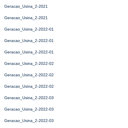
Geracao_Usina_2-2021
Geracao_Usina_2-2021
Geracao_Usina_2-2022-01
Geracao_Usina_2-2022-01
Geracao_Usina_2-2022-01
Geracao_Usina_2-2022-02
Geracao_Usina_2-2022-02
Geracao_Usina_2-2022-02
Geracao_Usina_2-2022-03
Geracao_Usina_2-2022-03
Geracao_Usina_2-2022-03