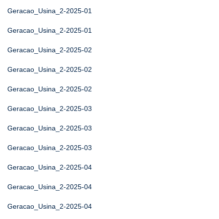
Geracao_Usina_2-2025-01
Geracao_Usina_2-2025-01
Geracao_Usina_2-2025-02
Geracao_Usina_2-2025-02
Geracao_Usina_2-2025-02
Geracao_Usina_2-2025-03
Geracao_Usina_2-2025-03
Geracao_Usina_2-2025-03
Geracao_Usina_2-2025-04
Geracao_Usina_2-2025-04
Geracao_Usina_2-2025-04