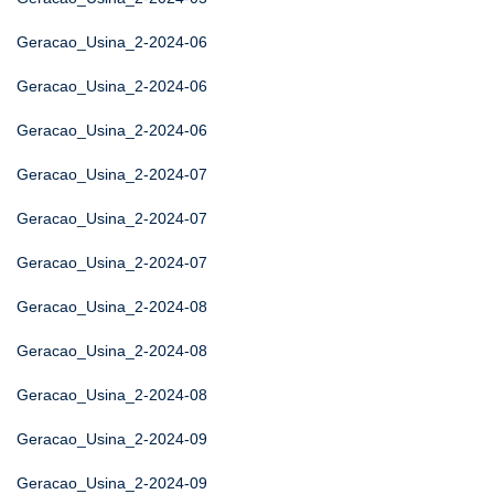
Geracao_Usina_2-2024-06
Geracao_Usina_2-2024-06
Geracao_Usina_2-2024-06
Geracao_Usina_2-2024-07
Geracao_Usina_2-2024-07
Geracao_Usina_2-2024-07
Geracao_Usina_2-2024-08
Geracao_Usina_2-2024-08
Geracao_Usina_2-2024-08
Geracao_Usina_2-2024-09
Geracao_Usina_2-2024-09