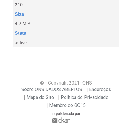
210
Size
4,2 MiB
State
active
© - Copyright
2021
- ONS
Sobre ONS DADOS ABERTOS
Endereços
Mapa do Site
Politica de Privacidade
Membro do GO15
Impulsionado por