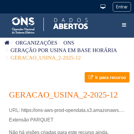
Pular para o conteúdo
Toggl
ORGANIZAÇÕES
ONS
GERAÇÃO POR USINA EM BASE HORÁRIA
GERACAO_USINA_2-2025-12
Ir para recurso
GERACAO_USINA_2-2025-12
URL:
https://ons-aws-prod-opendata.s3.amazonaws.com/dataset/geracao_usina_2_ho/GERACAO_USINA-2_2025_12.parquet
Extensão PARQUET
Não há visões criadas para este recurso ainda.