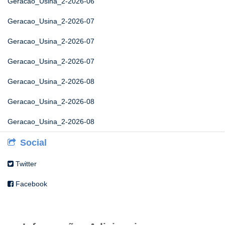
Geracao_Usina_2-2026-06
Geracao_Usina_2-2026-07
Geracao_Usina_2-2026-07
Geracao_Usina_2-2026-07
Geracao_Usina_2-2026-08
Geracao_Usina_2-2026-08
Geracao_Usina_2-2026-08
Social
Twitter
Facebook