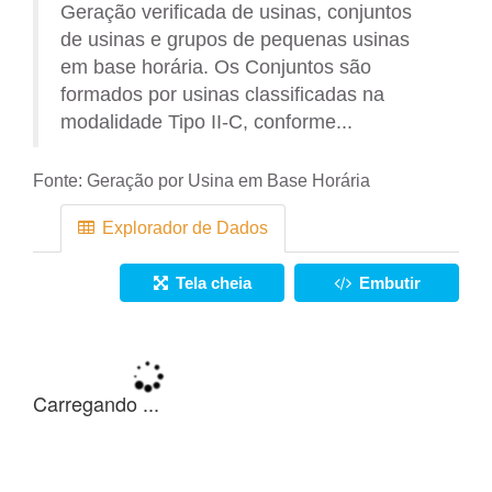
Geração verificada de usinas, conjuntos
de usinas e grupos de pequenas usinas
em base horária. Os Conjuntos são
formados por usinas classificadas na
modalidade Tipo II-C, conforme...
Fonte:
Geração por Usina em Base Horária
Explorador de Dados
Tela cheia
Embutir