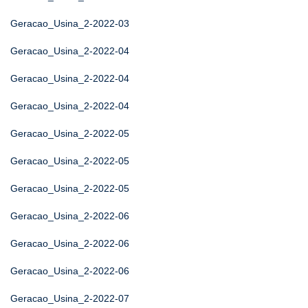
Geracao_Usina_2-2022-03
Geracao_Usina_2-2022-04
Geracao_Usina_2-2022-04
Geracao_Usina_2-2022-04
Geracao_Usina_2-2022-05
Geracao_Usina_2-2022-05
Geracao_Usina_2-2022-05
Geracao_Usina_2-2022-06
Geracao_Usina_2-2022-06
Geracao_Usina_2-2022-06
Geracao_Usina_2-2022-07