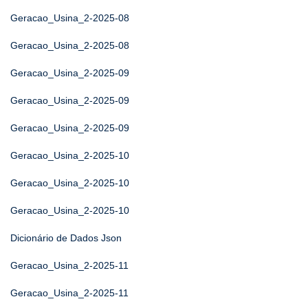
Geracao_Usina_2-2025-08
Geracao_Usina_2-2025-08
Geracao_Usina_2-2025-09
Geracao_Usina_2-2025-09
Geracao_Usina_2-2025-09
Geracao_Usina_2-2025-10
Geracao_Usina_2-2025-10
Geracao_Usina_2-2025-10
Dicionário de Dados Json
Geracao_Usina_2-2025-11
Geracao_Usina_2-2025-11