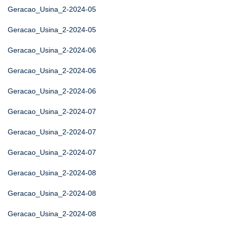
Geracao_Usina_2-2024-05
Geracao_Usina_2-2024-05
Geracao_Usina_2-2024-06
Geracao_Usina_2-2024-06
Geracao_Usina_2-2024-06
Geracao_Usina_2-2024-07
Geracao_Usina_2-2024-07
Geracao_Usina_2-2024-07
Geracao_Usina_2-2024-08
Geracao_Usina_2-2024-08
Geracao_Usina_2-2024-08