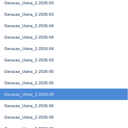
Geracao_Usina_2-2026-03
Geracao_Usina_2-2026-03
Geracao_Usina_2-2026-04
Geracao_Usina_2-2026-04
Geracao_Usina_2-2026-04
Geracao_Usina_2-2026-03
Geracao_Usina_2-2026-05
Geracao_Usina_2-2026-05
Geracao_Usina_2-2026-05
Geracao_Usina_2-2026-06
Geracao_Usina_2-2026-06