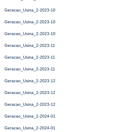
Geracao_Usina_2-2023-10
Geracao_Usina_2-2023-10
Geracao_Usina_2-2023-10
Geracao_Usina_2-2023-11
Geracao_Usina_2-2023-11
Geracao_Usina_2-2023-11
Geracao_Usina_2-2023-12
Geracao_Usina_2-2023-12
Geracao_Usina_2-2023-12
Geracao_Usina_2-2024-01
Geracao_Usina_2-2024-01