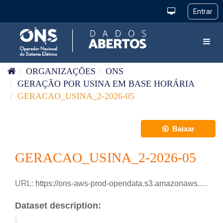
Pular para o conteúdo
Toggl
ORGANIZAÇÕES
ONS
GERAÇÃO POR USINA EM BASE HORÁRIA
GERACAO_USINA_2-2026-05
Baixar
GERACAO_USINA_2-2026-05
URL:
https://ons-aws-prod-opendata.s3.amazonaws.com/dataset/geracao_usina_2_ho/GERACAO_USINA-2_2026_05.xlsx
Dataset description: