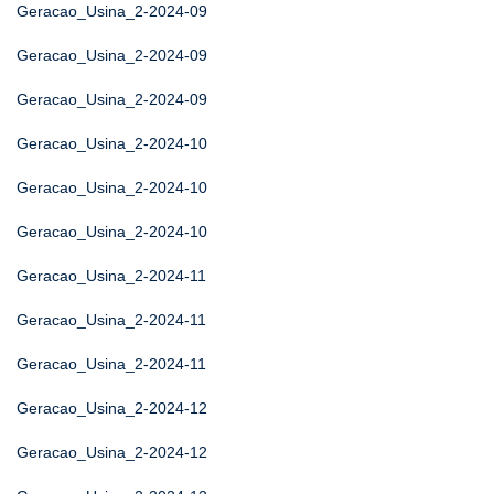
Geracao_Usina_2-2024-09
Geracao_Usina_2-2024-09
Geracao_Usina_2-2024-09
Geracao_Usina_2-2024-10
Geracao_Usina_2-2024-10
Geracao_Usina_2-2024-10
Geracao_Usina_2-2024-11
Geracao_Usina_2-2024-11
Geracao_Usina_2-2024-11
Geracao_Usina_2-2024-12
Geracao_Usina_2-2024-12