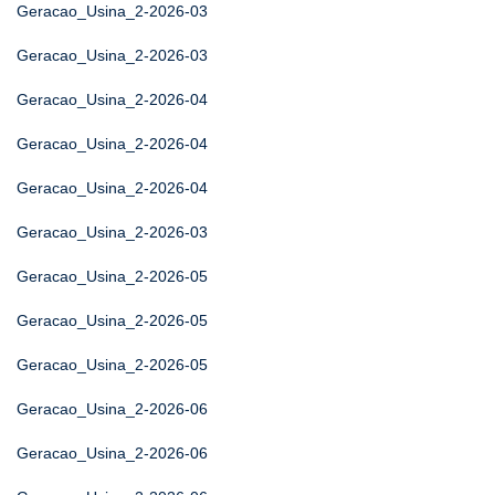
Geracao_Usina_2-2026-03
Geracao_Usina_2-2026-03
Geracao_Usina_2-2026-04
Geracao_Usina_2-2026-04
Geracao_Usina_2-2026-04
Geracao_Usina_2-2026-03
Geracao_Usina_2-2026-05
Geracao_Usina_2-2026-05
Geracao_Usina_2-2026-05
Geracao_Usina_2-2026-06
Geracao_Usina_2-2026-06