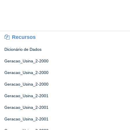
Recursos
Dicionário de Dados
Geracao_Usina_2-2000
Geracao_Usina_2-2000
Geracao_Usina_2-2000
Geracao_Usina_2-2001
Geracao_Usina_2-2001
Geracao_Usina_2-2001