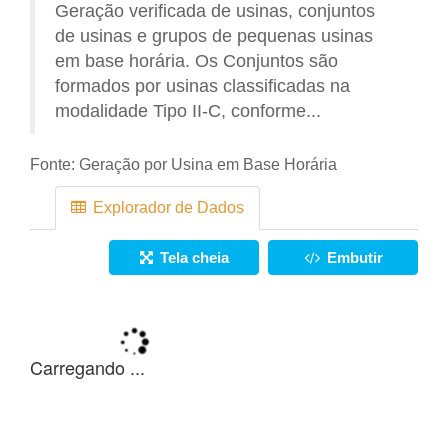
Geração verificada de usinas, conjuntos
de usinas e grupos de pequenas usinas
em base horária. Os Conjuntos são
formados por usinas classificadas na
modalidade Tipo II-C, conforme...
Fonte:
Geração por Usina em Base Horária
Explorador de Dados
Tela cheia
Embutir