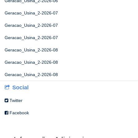
Geracao_Usina_2-2026-06
Geracao_Usina_2-2026-07
Geracao_Usina_2-2026-07
Geracao_Usina_2-2026-07
Geracao_Usina_2-2026-08
Geracao_Usina_2-2026-08
Geracao_Usina_2-2026-08
Social
Twitter
Facebook