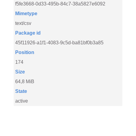
f5fe3668-0d33-495b-84c7-38a5827e6092
Mimetype
text/csv
Package id
45f11926-a1f1-4083-9c5d-ba81bf0b3a85
Position
174
Size
64,8 MiB
State
active