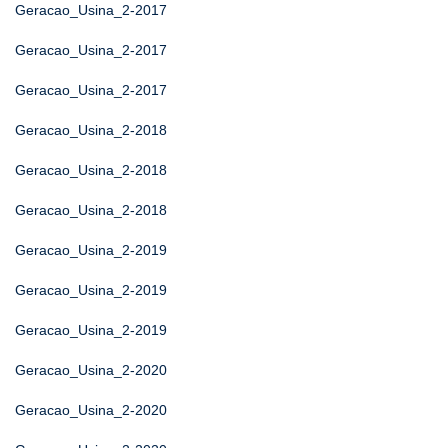
Geracao_Usina_2-2017
Geracao_Usina_2-2017
Geracao_Usina_2-2017
Geracao_Usina_2-2018
Geracao_Usina_2-2018
Geracao_Usina_2-2018
Geracao_Usina_2-2019
Geracao_Usina_2-2019
Geracao_Usina_2-2019
Geracao_Usina_2-2020
Geracao_Usina_2-2020