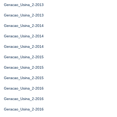
Geracao_Usina_2-2013
Geracao_Usina_2-2013
Geracao_Usina_2-2014
Geracao_Usina_2-2014
Geracao_Usina_2-2014
Geracao_Usina_2-2015
Geracao_Usina_2-2015
Geracao_Usina_2-2015
Geracao_Usina_2-2016
Geracao_Usina_2-2016
Geracao_Usina_2-2016