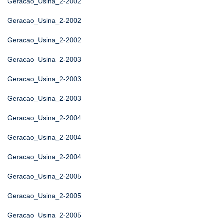
Geracao_Usina_2-2002
Geracao_Usina_2-2002
Geracao_Usina_2-2002
Geracao_Usina_2-2003
Geracao_Usina_2-2003
Geracao_Usina_2-2003
Geracao_Usina_2-2004
Geracao_Usina_2-2004
Geracao_Usina_2-2004
Geracao_Usina_2-2005
Geracao_Usina_2-2005
Geracao_Usina_2-2005