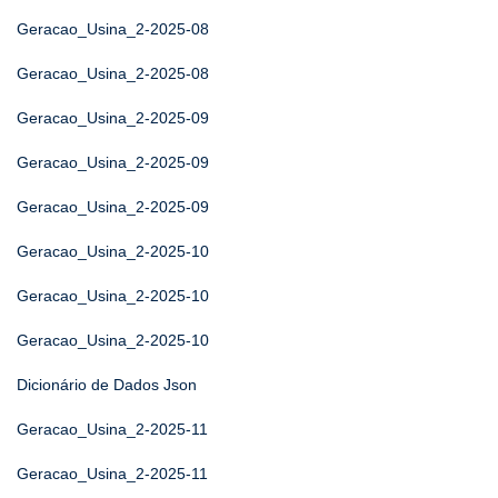
Geracao_Usina_2-2025-08
Geracao_Usina_2-2025-08
Geracao_Usina_2-2025-09
Geracao_Usina_2-2025-09
Geracao_Usina_2-2025-09
Geracao_Usina_2-2025-10
Geracao_Usina_2-2025-10
Geracao_Usina_2-2025-10
Dicionário de Dados Json
Geracao_Usina_2-2025-11
Geracao_Usina_2-2025-11