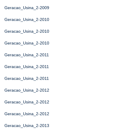
Geracao_Usina_2-2009
Geracao_Usina_2-2010
Geracao_Usina_2-2010
Geracao_Usina_2-2010
Geracao_Usina_2-2011
Geracao_Usina_2-2011
Geracao_Usina_2-2011
Geracao_Usina_2-2012
Geracao_Usina_2-2012
Geracao_Usina_2-2012
Geracao_Usina_2-2013