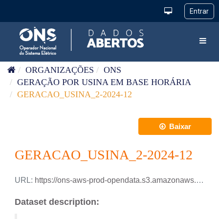
Pular para o conteúdo
Toggl
ORGANIZAÇÕES
ONS
GERAÇÃO POR USINA EM BASE HORÁRIA
GERACAO_USINA_2-2024-12
Baixar
GERACAO_USINA_2-2024-12
URL:
https://ons-aws-prod-opendata.s3.amazonaws.com/dataset/geracao_usina_2_ho/GERACAO_USINA-2_2024_12.csv
Dataset description: