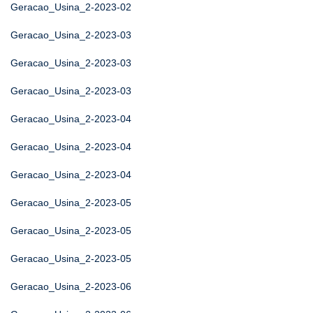
Geracao_Usina_2-2023-02
Geracao_Usina_2-2023-03
Geracao_Usina_2-2023-03
Geracao_Usina_2-2023-03
Geracao_Usina_2-2023-04
Geracao_Usina_2-2023-04
Geracao_Usina_2-2023-04
Geracao_Usina_2-2023-05
Geracao_Usina_2-2023-05
Geracao_Usina_2-2023-05
Geracao_Usina_2-2023-06