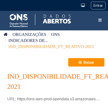
Pular para o conteúdo
Toggl
ORGANIZAÇÕES
ONS
INDICADORES DE...
IND_DISPONIBILIDADE_FT_REATIVO-2021
Baixar
IND_DISPONIBILIDADE_FT_REA
2021
URL:
https://ons-aws-prod-opendata.s3.amazonaws.com/dataset/ind_disponibilidade_ft_reativo_me/IND_DISPONIBILIDADE_FT_REATIVO_2021.xlsx