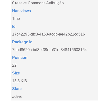
Creative Commons Atribuição
Has views
True
Id
17c42293-dfc3-4a63-acdb-ae42b21cd516
Package id
7bbd8620-cbd3-439d-b31d-348416603164
Position
22
Size
13,8 KiB
State
active