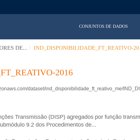
CONJUNTOS DE DADOS
ORES DE...
IND_DISPONIBILIDADE_FT_REATIVO-20
FT_REATIVO-2016
mazonaws.com/dataset/ind_disponibilidade_ft_reativo_me/I
unções Transmissão (DISP) agregados por função transm
ubmódulo 9.2 dos Procedimentos de...