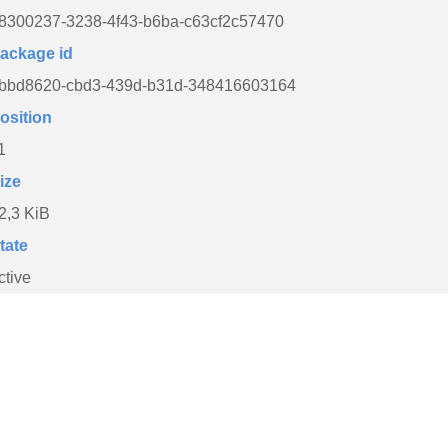
8300237-3238-4f43-b6ba-c63cf2c57470
ackage id
bbd8620-cbd3-439d-b31d-348416603164
osition
1
ize
2,3 KiB
tate
ctive