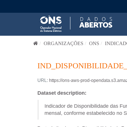
Pular para o conteúdo
ORGANIZAÇÕES
ONS
INDICAD
IND_DISPONIBILIDADE_
URL:
https://ons-aws-prod-opendata.s3.a
Dataset description:
Indicador de Disponibilidade das F
mensal, conforme estabelecido no S