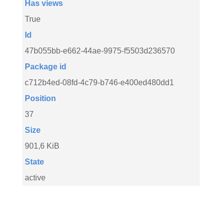
Has views
True
Id
47b055bb-e662-44ae-9975-f5503d236570
Package id
c712b4ed-08fd-4c79-b746-e400ed480dd1
Position
37
Size
901,6 KiB
State
active