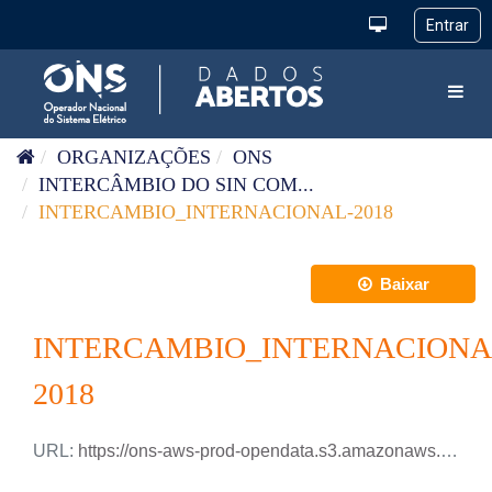
Pular para o conteúdo
Toggl
ORGANIZAÇÕES
ONS
INTERCÂMBIO DO SIN COM...
INTERCAMBIO_INTERNACIONAL-2018
Baixar
INTERCAMBIO_INTERNACIONA
2018
URL:
https://ons-aws-prod-opendata.s3.amazonaws.com/dataset/intercambio_internacional_ho/INTERCAMBIO_INTERNACIONAL_2018.csv