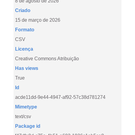
8 de agosto de 2026
Criado
15 de março de 2026
Formato
CSV
Licença
Creative Commons Atribuição
Has views
True
Id
acde11dd-9e44-4947-af92-57c38d781274
Mimetype
text/csv
Package id