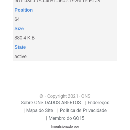
f47dfa8d-c75a-4b51-a602-1926c1eb5ca8
Position
64
Size
880,4 KiB
State
active
© - Copyright
2021
- ONS
Sobre ONS DADOS ABERTOS
Endereços
Mapa do Site
Politica de Privacidade
Membro do GO15
Impulsionado por