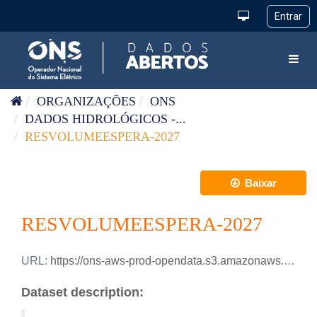
Pular para o conteúdo
Toggl
ORGANIZAÇÕES
ONS
DADOS HIDROLÓGICOS -...
RESVOLUMEESPERA-2027
Baixar
RESVOLUMEESPERA-2027
URL:
https://ons-aws-prod-opendata.s3.amazonaws.com/dataset/res_volumeespera/RES_VOLUMEESPERA_2027.csv
Dataset description: