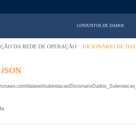
CONJUNTOS DE DADOS
ÇÃO DA REDE DE OPERAÇÃO
DICIONÁRIO DE DA
 JSON
mazonaws.com/dataset/subestacao/DicionarioDados_Subestac
da.