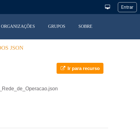
ORGANIZAÇÕES
GRUPOS
SOBRE
DOS JSON
Ir para recurso
ao_Rede_de_Operacao.json