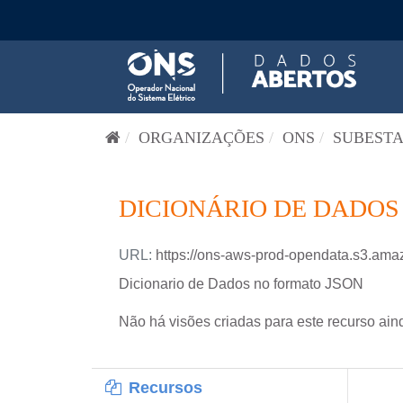
Pular para o conteúdo
ORGANIZAÇÕES
ONS
SUBESTA
DICIONÁRIO DE DADOS
URL:
https://ons-aws-prod-opendata.s3.a
Dicionario de Dados no formato JSON
Não há visões criadas para este recurso ain
Recursos