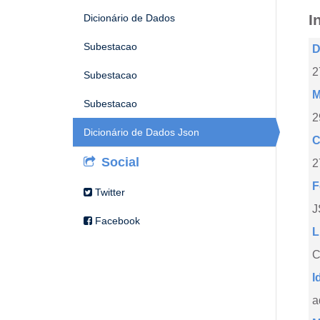
I
Dicionário de Dados
Subestacao
D
2
Subestacao
M
Subestacao
2
Dicionário de Dados Json
C
Social
2
F
Twitter
J
Facebook
L
C
I
a