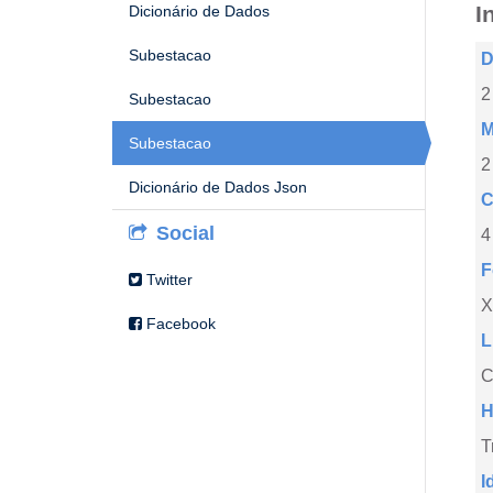
I
Dicionário de Dados
Subestacao
D
2
Subestacao
M
Subestacao
2
Dicionário de Dados Json
C
Social
4
F
Twitter
X
Facebook
L
C
H
T
I