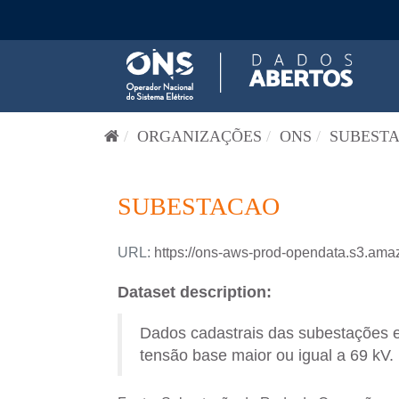
Pular para o conteúdo
ORGANIZAÇÕES
ONS
SUBESTA
SUBESTACAO
URL:
https://ons-aws-prod-opendata.s3.a
Dataset description:
Dados cadastrais das subestações
tensão base maior ou igual a 69 kV