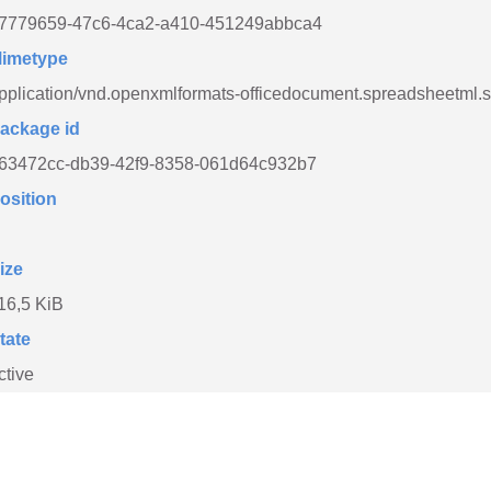
7779659-47c6-4ca2-a410-451249abbca4
imetype
pplication/vnd.openxmlformats-officedocument.spreadsheetml.
ackage id
63472cc-db39-42f9-8358-061d64c932b7
osition
ize
16,5 KiB
tate
ctive