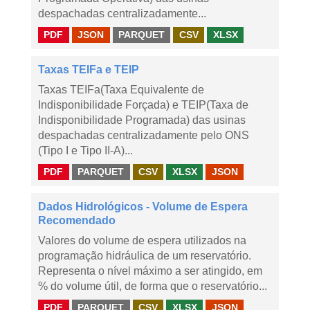
despachadas centralizadamente...
PDF
JSON
PARQUET
CSV
XLSX
Taxas TEIFa e TEIP
Taxas TEIFa(Taxa Equivalente de
Indisponibilidade Forçada) e TEIP(Taxa de
Indisponibilidade Programada) das usinas
despachadas centralizadamente pelo ONS
(Tipo I e Tipo II-A)...
PDF
PARQUET
CSV
XLSX
JSON
Dados Hidrológicos - Volume de Espera
Recomendado
Valores do volume de espera utilizados na
programação hidráulica de um reservatório.
Representa o nível máximo a ser atingido, em
% do volume útil, de forma que o reservatório...
PDF
PARQUET
CSV
XLSX
JSON