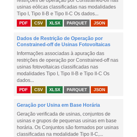
restrições de operação por Constrained-off nas
usinas eólicas classificadas nas modalidades
Tipo I, Tipo II-B e Tipo II-C Os dados...
PDF
CSV
XLSX
PARQUET
JSON
Dados de Restrição de Operação por
Constrained-off de Usinas Fotovoltaicas
Informações associadas à apuração das
restrições de operação por Constrained-off nas
usinas fotovoltaicas classificadas nas
modalidades Tipo I, Tipo II-B e Tipo II-C Os
dados...
PDF
CSV
XLSX
PARQUET
JSON
Geração por Usina em Base Horária
Geração verificada de usinas, conjuntos de
usinas e grupos de pequenas usinas em base
horária. Os Conjuntos são formados por usinas
classificadas na modalidade Tipo II-C,...