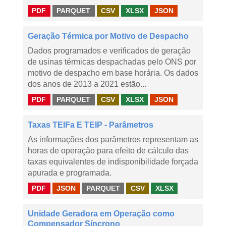
PDF
PARQUET
CSV
XLSX
JSON
Geração Térmica por Motivo de Despacho
Dados programados e verificados de geração
de usinas térmicas despachadas pelo ONS por
motivo de despacho em base horária. Os dados
dos anos de 2013 a 2021 estão...
PDF
PARQUET
CSV
XLSX
JSON
Taxas TEIFa E TEIP - Parâmetros
As informações dos parâmetros representam as
horas de operação para efeito de cálculo das
taxas equivalentes de indisponibilidade forçada
apurada e programada.
PDF
JSON
PARQUET
CSV
XLSX
Unidade Geradora em Operação como
Compensador Síncrono