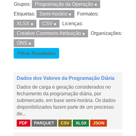
Grupos:
Programação da Operação
Etiquetas:
Semi-horário
Formatos:
XLSX
CSV
Licenças:
Creative Commons Atribuição
Organizações:
ONS
Filtrar Resultados
Dados dos Valores da Programação Diária
Dados de carga e geração considerados no
fechamento da programação diária, por
submercado, em base semi-horária. Os dados
disponibilizados fazem parte de um processo
de...
PDF
PARQUET
CSV
XLSX
JSON