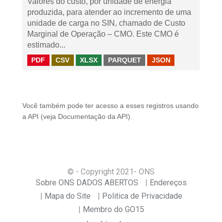
Valores do custo, por unidade de energia
produzida, para atender ao incremento de uma
unidade de carga no SIN, chamado de Custo
Marginal de Operação – CMO. Este CMO é
estimado...
PDF
CSV
XLSX
PARQUET
JSON
Você também pode ter acesso a esses registros usando
a
API
(veja
Documentação da API
).
© - Copyright
2021
- ONS
Sobre ONS DADOS ABERTOS
Endereços
Mapa do Site
Politica de Privacidade
Membro do GO15