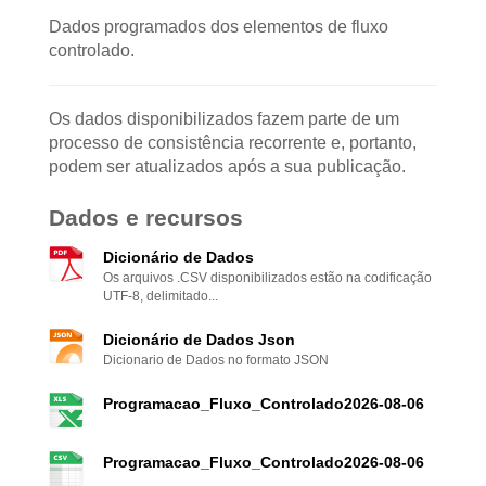
Dados programados dos elementos de fluxo
controlado.
Os dados disponibilizados fazem parte de um
processo de consistência recorrente e, portanto,
podem ser atualizados após a sua publicação.
Dados e recursos
Dicionário de Dados
Os arquivos .CSV disponibilizados estão na codificação
UTF-8, delimitado...
Dicionário de Dados Json
Dicionario de Dados no formato JSON
Programacao_Fluxo_Controlado2026-08-06
Programacao_Fluxo_Controlado2026-08-06