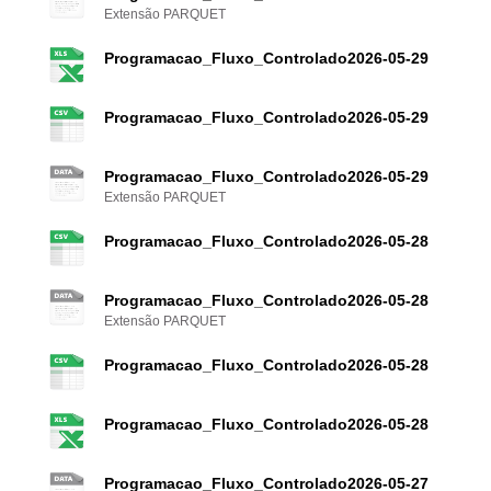
Extensão PARQUET
Programacao_Fluxo_Controlado2026-05-29
Programacao_Fluxo_Controlado2026-05-29
Programacao_Fluxo_Controlado2026-05-29
Extensão PARQUET
Programacao_Fluxo_Controlado2026-05-28
Programacao_Fluxo_Controlado2026-05-28
Extensão PARQUET
Programacao_Fluxo_Controlado2026-05-28
Programacao_Fluxo_Controlado2026-05-28
Programacao_Fluxo_Controlado2026-05-27