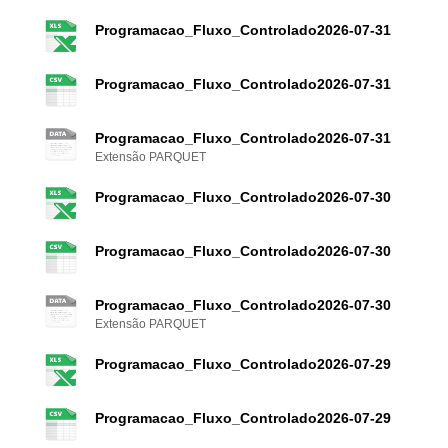
Programacao_Fluxo_Controlado2026-07-31
Programacao_Fluxo_Controlado2026-07-31
Programacao_Fluxo_Controlado2026-07-31
Extensão PARQUET
Programacao_Fluxo_Controlado2026-07-30
Programacao_Fluxo_Controlado2026-07-30
Programacao_Fluxo_Controlado2026-07-30
Extensão PARQUET
Programacao_Fluxo_Controlado2026-07-29
Programacao_Fluxo_Controlado2026-07-29