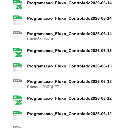
Programacao_Fluxo_Controlado2026-06-14
Programacao_Fluxo_Controlado2026-06-14
Programacao_Fluxo_Controlado2026-06-14
Extensão PARQUET
Programacao_Fluxo_Controlado2026-06-13
Programacao_Fluxo_Controlado2026-06-13
Programacao_Fluxo_Controlado2026-06-13
Extensão PARQUET
Programacao_Fluxo_Controlado2026-06-12
Programacao_Fluxo_Controlado2026-06-12