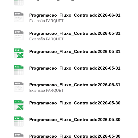
Programacao_Fluxo_Controlado2026-06-01
Extensão PARQUET
Programacao_Fluxo_Controlado2026-05-31
Extensão PARQUET
Programacao_Fluxo_Controlado2026-05-31
Programacao_Fluxo_Controlado2026-05-31
Programacao_Fluxo_Controlado2026-05-31
Extensão PARQUET
Programacao_Fluxo_Controlado2026-05-30
Programacao_Fluxo_Controlado2026-05-30
Programacao_Fluxo_Controlado2026-05-30