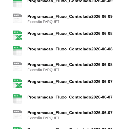
Programacao_Fluxo_Controlado2026-06-09
Programacao_Fluxo_Controlado2026-06-09
Extensão PARQUET
Programacao_Fluxo_Controlado2026-06-08
Programacao_Fluxo_Controlado2026-06-08
Programacao_Fluxo_Controlado2026-06-08
Extensão PARQUET
Programacao_Fluxo_Controlado2026-06-07
Programacao_Fluxo_Controlado2026-06-07
Programacao_Fluxo_Controlado2026-06-07
Extensão PARQUET