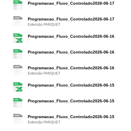
Programacao_Fluxo_Controlado2026-06-17
Programacao_Fluxo_Controlado2026-06-17
Extensão PARQUET
Programacao_Fluxo_Controlado2026-06-16
Programacao_Fluxo_Controlado2026-06-16
Programacao_Fluxo_Controlado2026-06-16
Extensão PARQUET
Programacao_Fluxo_Controlado2026-06-15
Programacao_Fluxo_Controlado2026-06-15
Programacao_Fluxo_Controlado2026-06-15
Extensão PARQUET