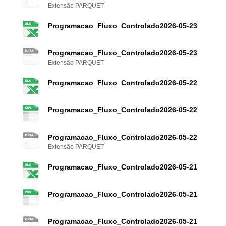
Extensão PARQUET
Programacao_Fluxo_Controlado2026-05-23
Programacao_Fluxo_Controlado2026-05-23
Extensão PARQUET
Programacao_Fluxo_Controlado2026-05-22
Programacao_Fluxo_Controlado2026-05-22
Programacao_Fluxo_Controlado2026-05-22
Extensão PARQUET
Programacao_Fluxo_Controlado2026-05-21
Programacao_Fluxo_Controlado2026-05-21
Programacao_Fluxo_Controlado2026-05-21