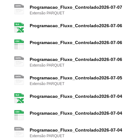
Programacao_Fluxo_Controlado2026-07-07
Extensão PARQUET
Programacao_Fluxo_Controlado2026-07-06
Programacao_Fluxo_Controlado2026-07-06
Programacao_Fluxo_Controlado2026-07-06
Extensão PARQUET
Programacao_Fluxo_Controlado2026-07-05
Extensão PARQUET
Programacao_Fluxo_Controlado2026-07-04
Programacao_Fluxo_Controlado2026-07-04
Programacao_Fluxo_Controlado2026-07-04
Extensão PARQUET