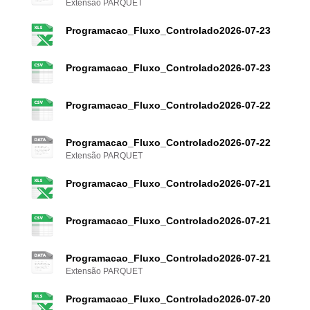
Extensão PARQUET
Programacao_Fluxo_Controlado2026-07-23
Programacao_Fluxo_Controlado2026-07-23
Programacao_Fluxo_Controlado2026-07-22
Programacao_Fluxo_Controlado2026-07-22
Extensão PARQUET
Programacao_Fluxo_Controlado2026-07-21
Programacao_Fluxo_Controlado2026-07-21
Programacao_Fluxo_Controlado2026-07-21
Extensão PARQUET
Programacao_Fluxo_Controlado2026-07-20