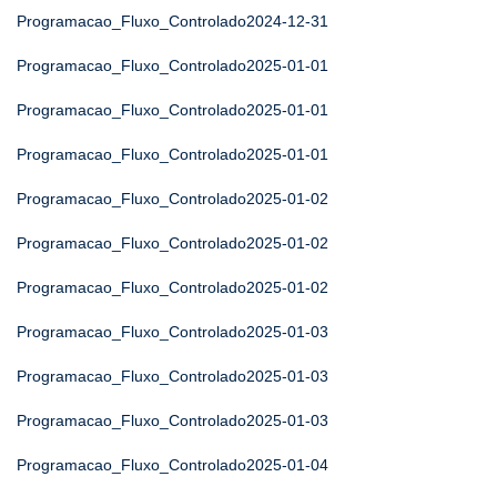
Programacao_Fluxo_Controlado2024-12-31
Programacao_Fluxo_Controlado2025-01-01
Programacao_Fluxo_Controlado2025-01-01
Programacao_Fluxo_Controlado2025-01-01
Programacao_Fluxo_Controlado2025-01-02
Programacao_Fluxo_Controlado2025-01-02
Programacao_Fluxo_Controlado2025-01-02
Programacao_Fluxo_Controlado2025-01-03
Programacao_Fluxo_Controlado2025-01-03
Programacao_Fluxo_Controlado2025-01-03
Programacao_Fluxo_Controlado2025-01-04