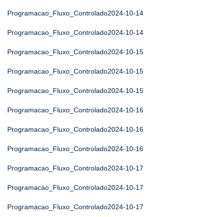
Programacao_Fluxo_Controlado2024-10-14
Programacao_Fluxo_Controlado2024-10-14
Programacao_Fluxo_Controlado2024-10-15
Programacao_Fluxo_Controlado2024-10-15
Programacao_Fluxo_Controlado2024-10-15
Programacao_Fluxo_Controlado2024-10-16
Programacao_Fluxo_Controlado2024-10-16
Programacao_Fluxo_Controlado2024-10-16
Programacao_Fluxo_Controlado2024-10-17
Programacao_Fluxo_Controlado2024-10-17
Programacao_Fluxo_Controlado2024-10-17