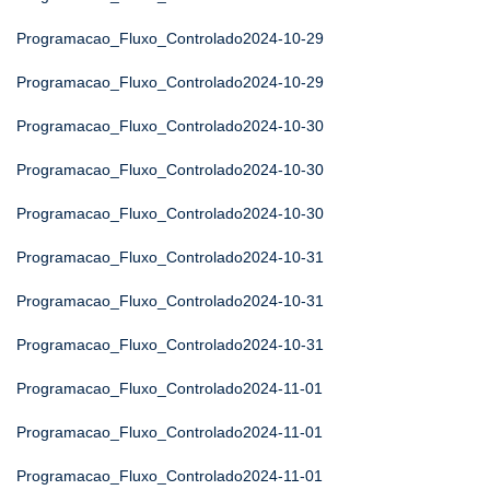
Programacao_Fluxo_Controlado2024-10-29
Programacao_Fluxo_Controlado2024-10-29
Programacao_Fluxo_Controlado2024-10-30
Programacao_Fluxo_Controlado2024-10-30
Programacao_Fluxo_Controlado2024-10-30
Programacao_Fluxo_Controlado2024-10-31
Programacao_Fluxo_Controlado2024-10-31
Programacao_Fluxo_Controlado2024-10-31
Programacao_Fluxo_Controlado2024-11-01
Programacao_Fluxo_Controlado2024-11-01
Programacao_Fluxo_Controlado2024-11-01