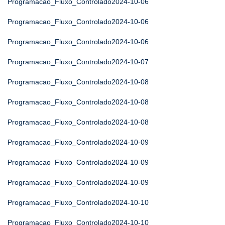
Programacao_Fluxo_Controlado2024-10-06
Programacao_Fluxo_Controlado2024-10-06
Programacao_Fluxo_Controlado2024-10-06
Programacao_Fluxo_Controlado2024-10-07
Programacao_Fluxo_Controlado2024-10-08
Programacao_Fluxo_Controlado2024-10-08
Programacao_Fluxo_Controlado2024-10-08
Programacao_Fluxo_Controlado2024-10-09
Programacao_Fluxo_Controlado2024-10-09
Programacao_Fluxo_Controlado2024-10-09
Programacao_Fluxo_Controlado2024-10-10
Programacao_Fluxo_Controlado2024-10-10