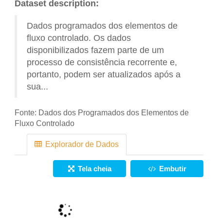
Dataset description:
Dados programados dos elementos de
fluxo controlado. Os dados
disponibilizados fazem parte de um
processo de consistência recorrente e,
portanto, podem ser atualizados após a
sua...
Fonte:
Dados dos Programados dos Elementos de
Fluxo Controlado
Explorador de Dados
Tela cheia
Embutir