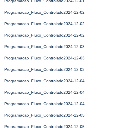
Programacao_Fluxo_Controlado2024-12-01
Programacao_Fluxo_Controlado2024-12-02
Programacao_Fluxo_Controlado2024-12-02
Programacao_Fluxo_Controlado2024-12-02
Programacao_Fluxo_Controlado2024-12-03
Programacao_Fluxo_Controlado2024-12-03
Programacao_Fluxo_Controlado2024-12-03
Programacao_Fluxo_Controlado2024-12-04
Programacao_Fluxo_Controlado2024-12-04
Programacao_Fluxo_Controlado2024-12-04
Programacao_Fluxo_Controlado2024-12-05
Programacao_Fluxo_Controlado2024-12-05