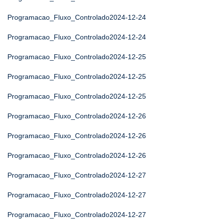
Programacao_Fluxo_Controlado2024-12-24
Programacao_Fluxo_Controlado2024-12-24
Programacao_Fluxo_Controlado2024-12-25
Programacao_Fluxo_Controlado2024-12-25
Programacao_Fluxo_Controlado2024-12-25
Programacao_Fluxo_Controlado2024-12-26
Programacao_Fluxo_Controlado2024-12-26
Programacao_Fluxo_Controlado2024-12-26
Programacao_Fluxo_Controlado2024-12-27
Programacao_Fluxo_Controlado2024-12-27
Programacao_Fluxo_Controlado2024-12-27