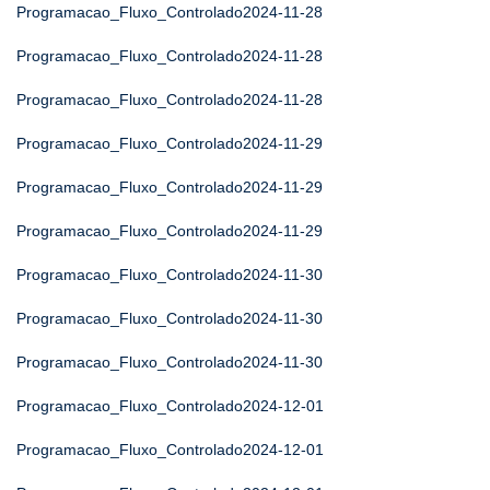
Programacao_Fluxo_Controlado2024-11-28
Programacao_Fluxo_Controlado2024-11-28
Programacao_Fluxo_Controlado2024-11-28
Programacao_Fluxo_Controlado2024-11-29
Programacao_Fluxo_Controlado2024-11-29
Programacao_Fluxo_Controlado2024-11-29
Programacao_Fluxo_Controlado2024-11-30
Programacao_Fluxo_Controlado2024-11-30
Programacao_Fluxo_Controlado2024-11-30
Programacao_Fluxo_Controlado2024-12-01
Programacao_Fluxo_Controlado2024-12-01