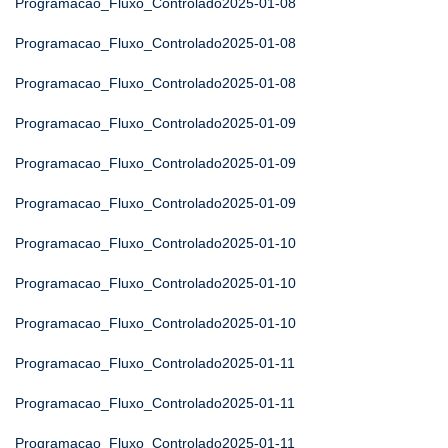
Programacao_Fluxo_Controlado2025-01-08
Programacao_Fluxo_Controlado2025-01-08
Programacao_Fluxo_Controlado2025-01-08
Programacao_Fluxo_Controlado2025-01-09
Programacao_Fluxo_Controlado2025-01-09
Programacao_Fluxo_Controlado2025-01-09
Programacao_Fluxo_Controlado2025-01-10
Programacao_Fluxo_Controlado2025-01-10
Programacao_Fluxo_Controlado2025-01-10
Programacao_Fluxo_Controlado2025-01-11
Programacao_Fluxo_Controlado2025-01-11
Programacao_Fluxo_Controlado2025-01-11