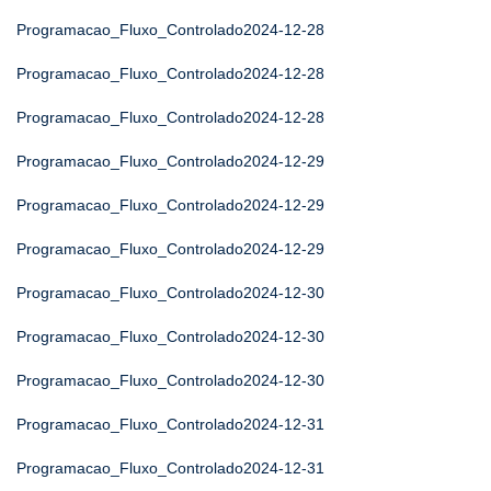
Programacao_Fluxo_Controlado2024-12-28
Programacao_Fluxo_Controlado2024-12-28
Programacao_Fluxo_Controlado2024-12-28
Programacao_Fluxo_Controlado2024-12-29
Programacao_Fluxo_Controlado2024-12-29
Programacao_Fluxo_Controlado2024-12-29
Programacao_Fluxo_Controlado2024-12-30
Programacao_Fluxo_Controlado2024-12-30
Programacao_Fluxo_Controlado2024-12-30
Programacao_Fluxo_Controlado2024-12-31
Programacao_Fluxo_Controlado2024-12-31