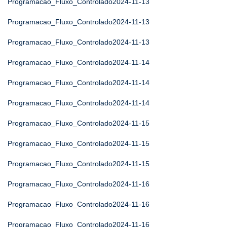
Programacao_Fluxo_Controlado2024-11-13
Programacao_Fluxo_Controlado2024-11-13
Programacao_Fluxo_Controlado2024-11-13
Programacao_Fluxo_Controlado2024-11-14
Programacao_Fluxo_Controlado2024-11-14
Programacao_Fluxo_Controlado2024-11-14
Programacao_Fluxo_Controlado2024-11-15
Programacao_Fluxo_Controlado2024-11-15
Programacao_Fluxo_Controlado2024-11-15
Programacao_Fluxo_Controlado2024-11-16
Programacao_Fluxo_Controlado2024-11-16
Programacao_Fluxo_Controlado2024-11-16