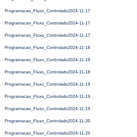
Programacao_Fluxo_Controlado2024-11-17
Programacao_Fluxo_Controlado2024-11-17
Programacao_Fluxo_Controlado2024-11-17
Programacao_Fluxo_Controlado2024-11-18
Programacao_Fluxo_Controlado2024-11-18
Programacao_Fluxo_Controlado2024-11-18
Programacao_Fluxo_Controlado2024-11-19
Programacao_Fluxo_Controlado2024-11-19
Programacao_Fluxo_Controlado2024-11-19
Programacao_Fluxo_Controlado2024-11-20
Programacao_Fluxo_Controlado2024-11-20