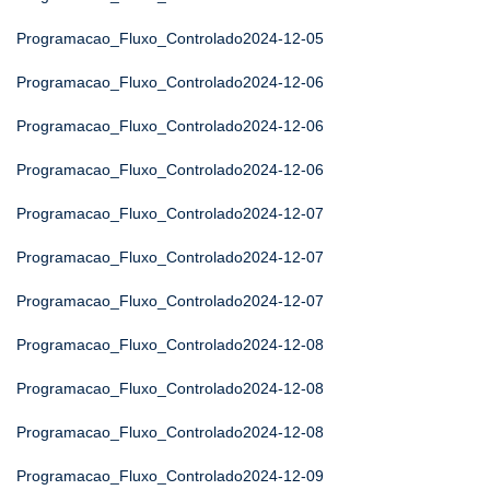
Programacao_Fluxo_Controlado2024-12-05
Programacao_Fluxo_Controlado2024-12-06
Programacao_Fluxo_Controlado2024-12-06
Programacao_Fluxo_Controlado2024-12-06
Programacao_Fluxo_Controlado2024-12-07
Programacao_Fluxo_Controlado2024-12-07
Programacao_Fluxo_Controlado2024-12-07
Programacao_Fluxo_Controlado2024-12-08
Programacao_Fluxo_Controlado2024-12-08
Programacao_Fluxo_Controlado2024-12-08
Programacao_Fluxo_Controlado2024-12-09