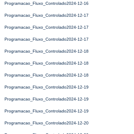
Programacao_Fluxo_Controlado2024-12-16
Programacao_Fluxo_Controlado2024-12-17
Programacao_Fluxo_Controlado2024-12-17
Programacao_Fluxo_Controlado2024-12-17
Programacao_Fluxo_Controlado2024-12-18
Programacao_Fluxo_Controlado2024-12-18
Programacao_Fluxo_Controlado2024-12-18
Programacao_Fluxo_Controlado2024-12-19
Programacao_Fluxo_Controlado2024-12-19
Programacao_Fluxo_Controlado2024-12-19
Programacao_Fluxo_Controlado2024-12-20