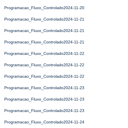
Programacao_Fluxo_Controlado2024-11-20
Programacao_Fluxo_Controlado2024-11-21
Programacao_Fluxo_Controlado2024-11-21
Programacao_Fluxo_Controlado2024-11-21
Programacao_Fluxo_Controlado2024-11-22
Programacao_Fluxo_Controlado2024-11-22
Programacao_Fluxo_Controlado2024-11-22
Programacao_Fluxo_Controlado2024-11-23
Programacao_Fluxo_Controlado2024-11-23
Programacao_Fluxo_Controlado2024-11-23
Programacao_Fluxo_Controlado2024-11-24