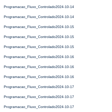
Programacao_Fluxo_Controlado2024-10-14
Programacao_Fluxo_Controlado2024-10-14
Programacao_Fluxo_Controlado2024-10-15
Programacao_Fluxo_Controlado2024-10-15
Programacao_Fluxo_Controlado2024-10-15
Programacao_Fluxo_Controlado2024-10-16
Programacao_Fluxo_Controlado2024-10-16
Programacao_Fluxo_Controlado2024-10-16
Programacao_Fluxo_Controlado2024-10-17
Programacao_Fluxo_Controlado2024-10-17
Programacao_Fluxo_Controlado2024-10-17