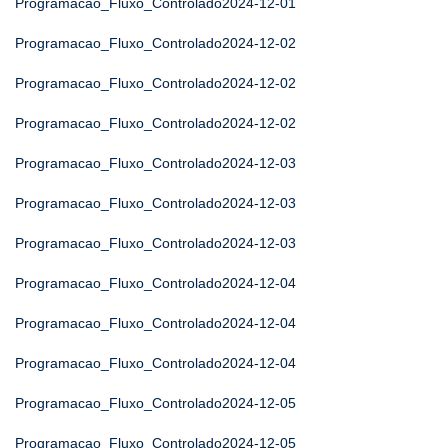
Programacao_Fluxo_Controlado2024-12-01
Programacao_Fluxo_Controlado2024-12-02
Programacao_Fluxo_Controlado2024-12-02
Programacao_Fluxo_Controlado2024-12-02
Programacao_Fluxo_Controlado2024-12-03
Programacao_Fluxo_Controlado2024-12-03
Programacao_Fluxo_Controlado2024-12-03
Programacao_Fluxo_Controlado2024-12-04
Programacao_Fluxo_Controlado2024-12-04
Programacao_Fluxo_Controlado2024-12-04
Programacao_Fluxo_Controlado2024-12-05
Programacao_Fluxo_Controlado2024-12-05