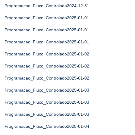
Programacao_Fluxo_Controlado2024-12-31
Programacao_Fluxo_Controlado2025-01-01
Programacao_Fluxo_Controlado2025-01-01
Programacao_Fluxo_Controlado2025-01-01
Programacao_Fluxo_Controlado2025-01-02
Programacao_Fluxo_Controlado2025-01-02
Programacao_Fluxo_Controlado2025-01-02
Programacao_Fluxo_Controlado2025-01-03
Programacao_Fluxo_Controlado2025-01-03
Programacao_Fluxo_Controlado2025-01-03
Programacao_Fluxo_Controlado2025-01-04