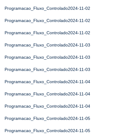
Programacao_Fluxo_Controlado2024-11-02
Programacao_Fluxo_Controlado2024-11-02
Programacao_Fluxo_Controlado2024-11-02
Programacao_Fluxo_Controlado2024-11-03
Programacao_Fluxo_Controlado2024-11-03
Programacao_Fluxo_Controlado2024-11-03
Programacao_Fluxo_Controlado2024-11-04
Programacao_Fluxo_Controlado2024-11-04
Programacao_Fluxo_Controlado2024-11-04
Programacao_Fluxo_Controlado2024-11-05
Programacao_Fluxo_Controlado2024-11-05